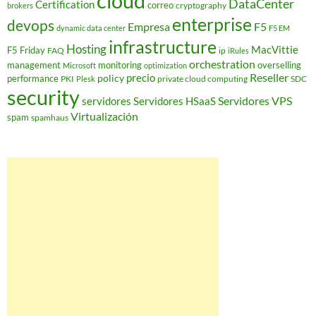
cloud
DataCenter
Certification
correo
cryptography
brokers
enterprise
devops
Empresa
F5
dynamic data center
F5 EM
infrastructure
Hosting
MacVittie
F5 Friday
FAQ
ip
iRules
orchestration
management
monitoring
overselling
Microsoft
optimization
Reseller
policy
precio
performance
PKI
private cloud computing
SDC
Plesk
security
Servidores VPS
servidores
Servidores HSaaS
Virtualización
spam
spamhaus