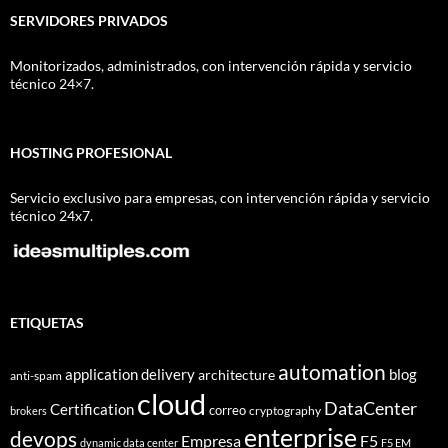
SERVIDORES PRIVADOS
Monitorizados, administrados, con intervención rápida y servicio
técnico 24×7.
HOSTING PROFESIONAL
Servicio exclusivo para empresas, con intervención rápida y servicio
técnico 24x7.
ETIQUETAS
automation
application delivery
blog
architecture
anti-spam
cloud
DataCenter
Certification
correo
cryptography
brokers
enterprise
devops
Empresa
F5
dynamic data center
F5 EM