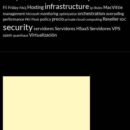
infrastructure
Hosting
MacVittie
F5 Friday
FAQ
ip
iRules
orchestration
management
monitoring
overselling
Microsoft
optimization
Reseller
policy
precio
performance
PKI
private cloud computing
SDC
Plesk
security
Servidores VPS
servidores
Servidores HSaaS
Virtualización
spam
spamhaus