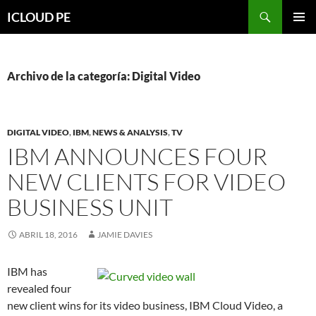
Saltar
Buscar
ICLOUD PE
hacia
MENÚ
el
PRIMAR
contenido
Archivo de la categoría: Digital Video
DIGITAL VIDEO
,
IBM
,
NEWS & ANALYSIS
,
TV
IBM ANNOUNCES FOUR
NEW CLIENTS FOR VIDEO
BUSINESS UNIT
ABRIL 18, 2016
JAMIE DAVIES
IBM has
revealed four
new client wins for its video business, IBM Cloud Video, a