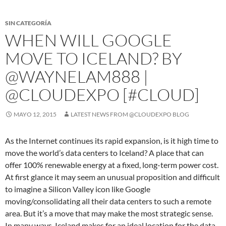
SIN CATEGORÍA
WHEN WILL GOOGLE
MOVE TO ICELAND? BY
@WAYNELAM888 |
@CLOUDEXPO [#CLOUD]
MAYO 12, 2015
LATEST NEWS FROM @CLOUDEXPO BLOG
As the Internet continues its rapid expansion, is it high time to
move the world’s data centers to Iceland? A place that can
offer 100% renewable energy at a fixed, long-term power cost.
At first glance it may seem an unusual proposition and difficult
to imagine a Silicon Valley icon like Google
moving/consolidating all their data centers to such a remote
area. But it’s a move that may make the most strategic sense.
In many ways, Iceland makes for an ideal location for the data