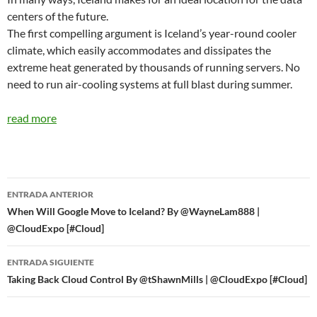
centers of the future.
The first compelling argument is Iceland’s year-round cooler
climate, which easily accommodates and dissipates the
extreme heat generated by thousands of running servers. No
need to run air-cooling systems at full blast during summer.
read more
Navegador
ENTRADA ANTERIOR
de
When Will Google Move to Iceland? By @WayneLam888 |
@CloudExpo [#Cloud]
entradas
ENTRADA SIGUIENTE
Taking Back Cloud Control By @tShawnMills | @CloudExpo [#Cloud]