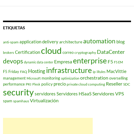
ETIQUETAS
automation
application delivery
blog
architecture
anti-spam
cloud
DataCenter
Certification
correo
cryptography
brokers
enterprise
devops
Empresa
F5
dynamic data center
F5 EM
infrastructure
Hosting
MacVittie
F5 Friday
FAQ
ip
iRules
orchestration
management
monitoring
overselling
Microsoft
optimization
Reseller
policy
precio
performance
PKI
private cloud computing
SDC
Plesk
security
Servidores VPS
servidores
Servidores HSaaS
Virtualización
spam
spamhaus