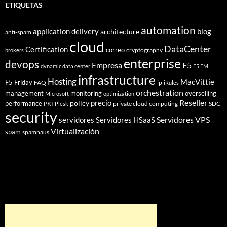
ETIQUETAS
automation
application delivery
blog
architecture
anti-spam
cloud
DataCenter
Certification
correo
cryptography
brokers
enterprise
devops
Empresa
F5
dynamic data center
F5 EM
infrastructure
Hosting
MacVittie
F5 Friday
FAQ
ip
iRules
orchestration
management
monitoring
overselling
Microsoft
optimization
Reseller
policy
precio
performance
PKI
private cloud computing
SDC
Plesk
security
Servidores VPS
servidores
Servidores HSaaS
Virtualización
spam
spamhaus