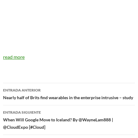
read more
Navegador
ENTRADA ANTERIOR
de
Nearly half of Brits find wearables in the enterprise intrusive – study
entradas
ENTRADA SIGUIENTE
When Will Google Move to Iceland? By @WayneLam888 |
@CloudExpo [#Cloud]