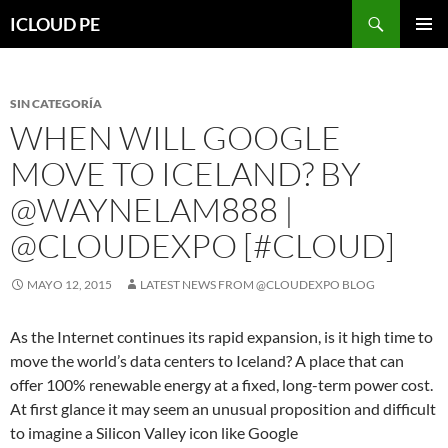
Saltar
Buscar
ICLOUD PE
hacia
MENÚ
el
PRIMAR
contenido
SIN CATEGORÍA
WHEN WILL GOOGLE
MOVE TO ICELAND? BY
@WAYNELAM888 |
@CLOUDEXPO [#CLOUD]
MAYO 12, 2015
LATEST NEWS FROM @CLOUDEXPO BLOG
As the Internet continues its rapid expansion, is it high time to
move the world’s data centers to Iceland? A place that can
offer 100% renewable energy at a fixed, long-term power cost.
At first glance it may seem an unusual proposition and difficult
to imagine a Silicon Valley icon like Google