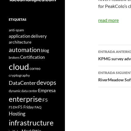
for PeakColo’s 
read more
ETIQUETAS
anti-spam
application delivery
architecture
Navegad
automation
blog
ENTRADA ANTERI
Certification
de
brokers
KPMG survey advo
cloud
entradas
correo
ENTRADA SIGUIEN
cryptography
RiverMeadow Soft
devops
DataCenter
Empresa
dynamic data center
enterprise
F5
F5 Friday
FAQ
F5 EM
Hosting
infrastructure