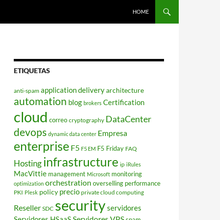
HOME
ETIQUETAS
application delivery
architecture
anti-spam
automation
blog
Certification
brokers
cloud
DataCenter
correo
cryptography
devops
Empresa
dynamic data center
enterprise
F5
F5 Friday
FAQ
F5 EM
infrastructure
Hosting
ip
iRules
MacVittie
management
monitoring
Microsoft
orchestration
overselling
performance
optimization
policy
precio
PKI
private cloud computing
Plesk
security
Reseller
servidores
SDC
Servidores VPS
Servidores HSaaS
spam