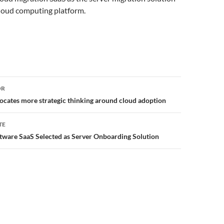
cloud computing platform.
or
OR
cates more strategic thinking around cloud adoption
TE
ware SaaS Selected as Server Onboarding Solution