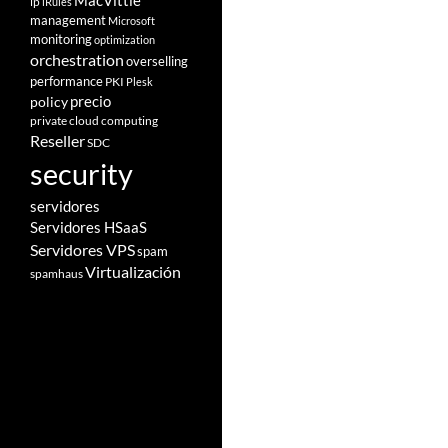
MacVittie
ip
iRules
management
Microsoft
monitoring
optimization
orchestration
overselling
performance
PKI
Plesk
policy
precio
private cloud computing
Reseller
SDC
security
servidores
Servidores HSaaS
Servidores VPS
spam
Virtualización
spamhaus