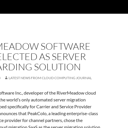
MEADOW SOFTWARE
ELECTED AS SERVER
RDING SOLUTION
3
LATEST NEWS FROM CLOUD COMPUTING JOURNAL
tware Inc., developer of the RiverMeadow cloud
the world’s only automated server migration
ed specifically for Carrier and Service Provider
nounces that PeakColo, a leading enterprise-class
ce provider for channel partners, chose the
ud migration SaaS as the server migration solution