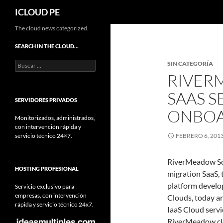
Buscar
ICLOUD PE
Saltar
The cloud news categorized.
hacia
SEARCH IN THE CLOUD…
el
Buscar:
SIN CATEGORÍA
contenido
RIVER
SAAS S
SERVIDORES PRIVADOS
ONBOA
Monitorizados, administrados,
con intervención rápida y
servicio técnico 24×7.
FEBRERO 6, 201
RiverMeadow Sof
HOSTING PROFESIONAL
migration SaaS, 
platform develop
Servicio exclusivo para
empresas, con intervención
Clouds, today an
rápida y servicio técnico 24x7.
IaaS Cloud servi
RiverMeadow clo