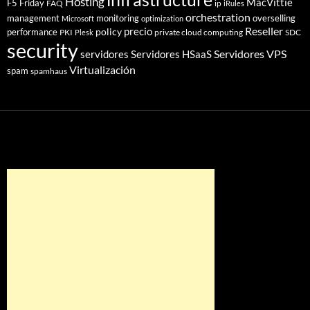
Hosting
MacVittie
F5 Friday
FAQ
ip
iRules
orchestration
management
monitoring
overselling
Microsoft
optimization
Reseller
policy
precio
performance
PKI
private cloud computing
SDC
Plesk
security
Servidores VPS
servidores
Servidores HSaaS
Virtualización
spam
spamhaus