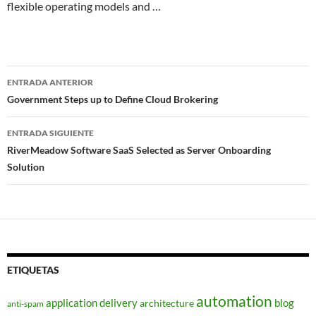
flexible operating models and …
Navegador
ENTRADA ANTERIOR
de
Government Steps up to Define Cloud Brokering
entradas
ENTRADA SIGUIENTE
RiverMeadow Software SaaS Selected as Server Onboarding
Solution
ETIQUETAS
automation
application delivery
blog
architecture
anti-spam