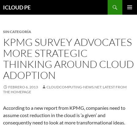
Saltar
Buscar
ICLOUD PE
hacia
MENÚ
el
PRIMAR
contenido
SIN CATEGORÍA
KPMG SURVEY ADVOCATES
MORE STRATEGIC
THINKING AROUND CLOUD
ADOPTION
FEBRERO 6, 2013
CLOUDCOMPUTING-NEWS.NET: LATEST FROM
THE HOMEPAGE
According to a new report from KPMG, companies need to
assume cost reduction in the cloud is ‘a given’ and
consequently need to look at more transformational ideas.