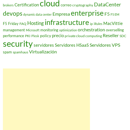
cloud
DataCenter
Certification
correo
cryptography
brokers
enterprise
devops
Empresa
F5
dynamic data center
F5 EM
infrastructure
Hosting
MacVittie
F5 Friday
FAQ
ip
iRules
orchestration
management
monitoring
overselling
Microsoft
optimization
Reseller
policy
precio
performance
PKI
private cloud computing
SDC
Plesk
security
Servidores VPS
servidores
Servidores HSaaS
Virtualización
spam
spamhaus