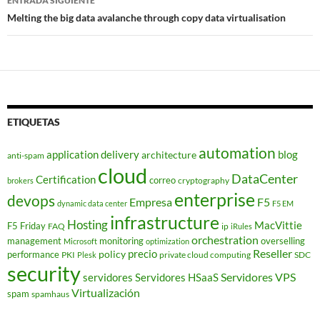
ENTRADA SIGUIENTE
Melting the big data avalanche through copy data virtualisation
ETIQUETAS
automation
application delivery
blog
architecture
anti-spam
cloud
DataCenter
Certification
correo
cryptography
brokers
enterprise
devops
Empresa
F5
dynamic data center
F5 EM
infrastructure
Hosting
MacVittie
F5 Friday
FAQ
ip
iRules
orchestration
management
monitoring
overselling
Microsoft
optimization
Reseller
policy
precio
performance
PKI
private cloud computing
SDC
Plesk
security
Servidores VPS
servidores
Servidores HSaaS
Virtualización
spam
spamhaus