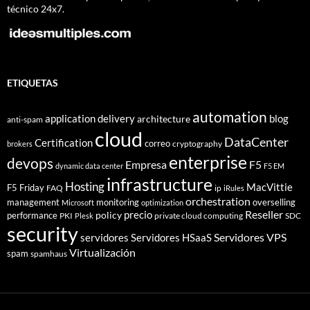
técnico 24x7.
ETIQUETAS
automation
application delivery
blog
architecture
anti-spam
cloud
DataCenter
Certification
correo
cryptography
brokers
enterprise
devops
Empresa
F5
dynamic data center
F5 EM
infrastructure
Hosting
MacVittie
F5 Friday
FAQ
ip
iRules
orchestration
management
monitoring
overselling
Microsoft
optimization
Reseller
policy
precio
performance
PKI
private cloud computing
SDC
Plesk
security
Servidores VPS
servidores
Servidores HSaaS
Virtualización
spam
spamhaus