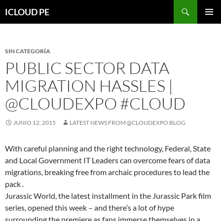
Saltar
Buscar
ICLOUD PE
hacia
MENÚ
el
PRIMAR
contenido
SIN CATEGORÍA
PUBLIC SECTOR DATA
MIGRATION HASSLES |
@CLOUDEXPO #CLOUD
JUNIO 12, 2015
LATEST NEWS FROM @CLOUDEXPO BLOG
With careful planning and the right technology, Federal, State
and Local Government IT Leaders can overcome fears of data
migrations, breaking free from archaic procedures to lead the
pack .
Jurassic World, the latest installment in the Jurassic Park film
series, opened this week – and there’s a lot of hype
surrounding the premiere as fans immerse themselves in a