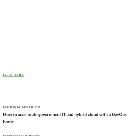
read more
Navegador
ENTRADA ANTERIOR
de
How to accelerate government IT and hybrid cloud with a DevOps
boost
entradas