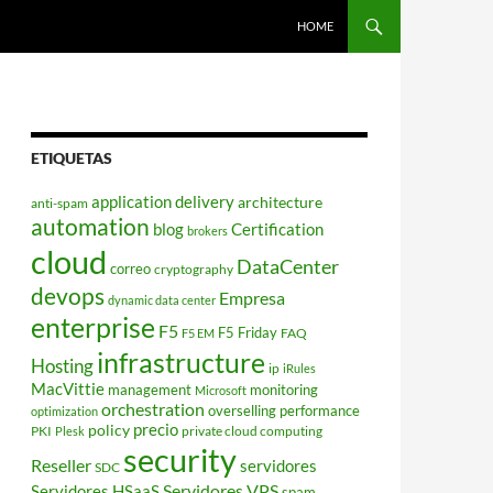
HOME
ETIQUETAS
application delivery
architecture
anti-spam
automation
blog
Certification
brokers
cloud
DataCenter
correo
cryptography
devops
Empresa
dynamic data center
enterprise
F5
F5 Friday
FAQ
F5 EM
infrastructure
Hosting
ip
iRules
MacVittie
management
monitoring
Microsoft
orchestration
overselling
performance
optimization
policy
precio
PKI
private cloud computing
Plesk
security
Reseller
servidores
SDC
Servidores VPS
Servidores HSaaS
spam