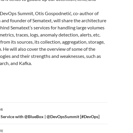
at DevOps Summit, Otis Gospodnetić, co-author of
 and founder of Sematext, will share the architecture
hind Sematext’s services for handling large volumes
trics, traces, logs, anomaly detection, alerts, etc.
 from its sources, its collection, aggregation, storage,
n. He will also cover the overview of some of the
ogies and their strengths and weaknesses, such as
arch, and Kafka.
or
OR
 a Service with @BlueBox | @DevOpsSummit [#DevOps]
TE