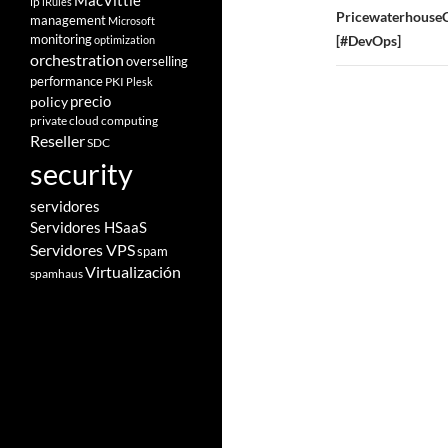
MacVittie
ip
iRules
Pricewaterhouse
management
Microsoft
monitoring
[#DevOps]
optimization
orchestration
overselling
performance
PKI
Plesk
policy
precio
private cloud computing
Reseller
SDC
security
servidores
Servidores HSaaS
Servidores VPS
spam
Virtualización
spamhaus