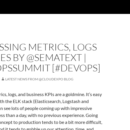
SING METRICS, LOGS
ES BY @SEMATEXT |
PSSUMMIT [#DEVOPS]
LATEST NEWS FROM @CLOUDEXPO BLOG
ics, logs, and business KPIs are a goldmine. It’s easy
ith the ELK stack (Elasticsearch, Logstash and
n see lots of people coming up with impressive
ess than a day, with no previous experience. Going
ncept to production tends to be a bit more difficult,
nd it tends to gobble up our attention, time, and