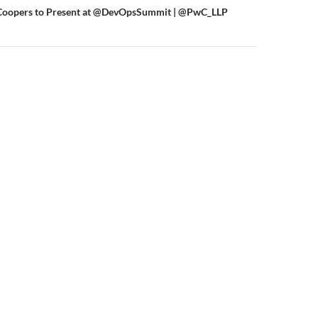
Coopers to Present at @DevOpsSummit | @PwC_LLP