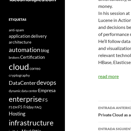
money.
In his session 
Lucene in Action
ETIQUETAS
and decisions be
anti-spam
of performance me
application delivery
He’ll follow data
architecture
and visualizatio
automation
blog
relevant technol
Certification
brokers
HBase, Elasticse
cloud
correo
cryptography
read more
devops
DataCenter
Empresa
dynamic data center
enterprise
F5
Navegad
F5 Friday
FAQ
F5 EM
ENTRADA ANTERI
Hosting
de
Private Cloud as
infrastructure
entradas
ENTRADA SIGUIEN