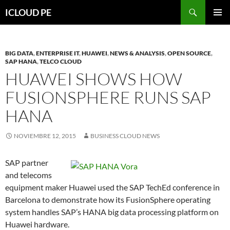
Saltar
Buscar
ICLOUD PE
hacia
MENÚ
el
PRIMAR
contenido
BIG DATA
,
ENTERPRISE IT
,
HUAWEI
,
NEWS & ANALYSIS
,
OPEN SOURCE
,
SAP HANA
,
TELCO CLOUD
HUAWEI SHOWS HOW
FUSIONSPHERE RUNS SAP
HANA
NOVIEMBRE 12, 2015
BUSINESS CLOUD NEWS
SAP partner
and telecoms
equipment maker Huawei used the SAP TechEd conference in
Barcelona to demonstrate how its FusionSphere operating
system handles SAP’s HANA big data processing platform on
Huawei hardware.