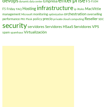
enterprise
devops
Empresa
F5
dynamic data center
F5 EM
infrastructure
Hosting
MacVittie
F5 Friday
FAQ
ip
iRules
orchestration
management
monitoring
overselling
Microsoft
optimization
Reseller
policy
precio
performance
PKI
private cloud computing
SDC
Plesk
security
Servidores VPS
servidores
Servidores HSaaS
Virtualización
spam
spamhaus