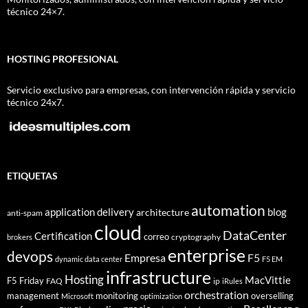
técnico 24×7.
HOSTING PROFESIONAL
Servicio exclusivo para empresas, con intervención rápida y servicio
técnico 24x7.
ETIQUETAS
automation
application delivery
blog
architecture
anti-spam
cloud
DataCenter
Certification
correo
cryptography
brokers
enterprise
devops
Empresa
F5
dynamic data center
F5 EM
infrastructure
Hosting
MacVittie
F5 Friday
FAQ
ip
iRules
orchestration
management
monitoring
overselling
Microsoft
optimization