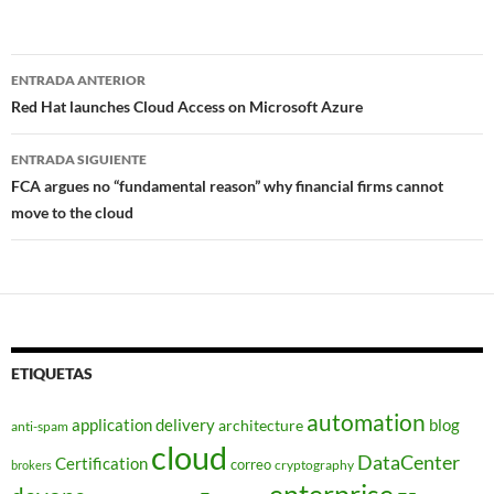
Navegador
ENTRADA ANTERIOR
de
Red Hat launches Cloud Access on Microsoft Azure
entradas
ENTRADA SIGUIENTE
FCA argues no “fundamental reason” why financial firms cannot
move to the cloud
ETIQUETAS
automation
application delivery
blog
architecture
anti-spam
cloud
DataCenter
Certification
correo
cryptography
brokers