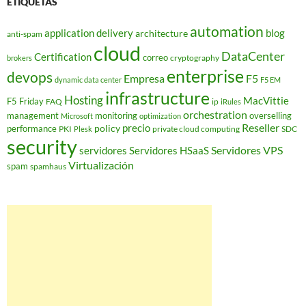
ETIQUETAS
automation
application delivery
blog
architecture
anti-spam
cloud
DataCenter
Certification
correo
cryptography
brokers
enterprise
devops
Empresa
F5
dynamic data center
F5 EM
infrastructure
Hosting
MacVittie
F5 Friday
FAQ
ip
iRules
orchestration
management
monitoring
overselling
Microsoft
optimization
Reseller
policy
precio
performance
PKI
private cloud computing
SDC
Plesk
security
Servidores VPS
servidores
Servidores HSaaS
Virtualización
spam
spamhaus