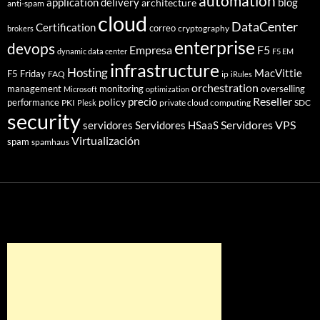
automation
application delivery
blog
architecture
anti-spam
cloud
DataCenter
Certification
correo
cryptography
brokers
enterprise
devops
Empresa
F5
dynamic data center
F5 EM
infrastructure
Hosting
MacVittie
F5 Friday
FAQ
ip
iRules
orchestration
management
monitoring
overselling
Microsoft
optimization
Reseller
policy
precio
performance
PKI
private cloud computing
SDC
Plesk
security
Servidores VPS
servidores
Servidores HSaaS
Virtualización
spam
spamhaus