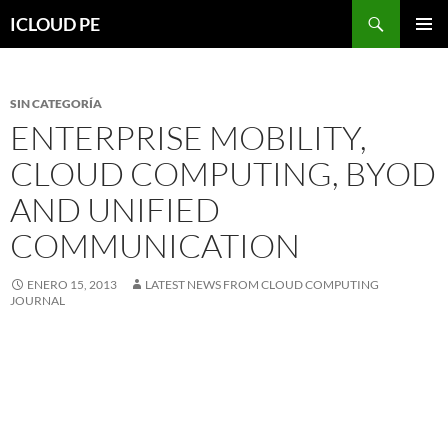
Saltar
Buscar
ICLOUD PE
hacia
MENÚ
el
PRIMAR
contenido
SIN CATEGORÍA
ENTERPRISE MOBILITY,
CLOUD COMPUTING, BYOD
AND UNIFIED
COMMUNICATION
ENERO 15, 2013
LATEST NEWS FROM CLOUD COMPUTING
JOURNAL