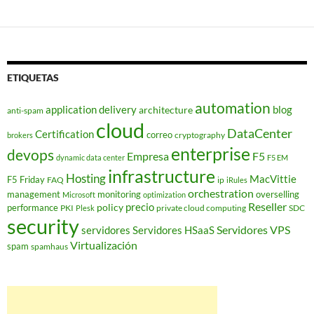
ETIQUETAS
automation
application delivery
blog
architecture
anti-spam
cloud
DataCenter
Certification
correo
cryptography
brokers
enterprise
devops
Empresa
F5
dynamic data center
F5 EM
infrastructure
Hosting
MacVittie
F5 Friday
FAQ
ip
iRules
orchestration
management
monitoring
overselling
Microsoft
optimization
Reseller
policy
precio
performance
PKI
private cloud computing
SDC
Plesk
security
Servidores VPS
servidores
Servidores HSaaS
Virtualización
spam
spamhaus