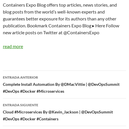
Containers Expo Blog offers top articles, news stories, and
blog posts from the world’s well-known experts and
guarantees better exposure for its authors than any other
publication. Bookmark Containers Expo Blog ▸ Here Follow
new article posts on Twitter at @ContainersExpo
read more
Navegador
ENTRADA ANTERIOR
de
Complete Install Automation By @DMacVittie | @DevOpsSummit
#DevOps #Docker #Microservices
entradas
ENTRADA SIGUIENTE
Cloud #Microservices By @Kevin_Jackson | @DevOpsSummit
#DevOps #Docker #Containers