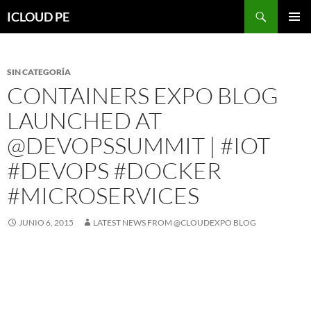
Saltar
Buscar
ICLOUD PE
hacia
MENÚ
el
PRIMAR
contenido
SIN CATEGORÍA
CONTAINERS EXPO BLOG
LAUNCHED AT
@DEVOPSSUMMIT | #IOT
#DEVOPS #DOCKER
#MICROSERVICES
JUNIO 6, 2015
LATEST NEWS FROM @CLOUDEXPO BLOG