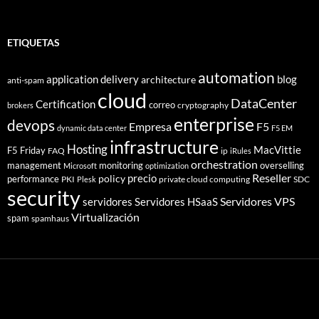
ETIQUETAS
automation
application delivery
blog
architecture
anti-spam
cloud
DataCenter
Certification
correo
cryptography
brokers
enterprise
devops
Empresa
F5
dynamic data center
F5 EM
infrastructure
Hosting
MacVittie
F5 Friday
FAQ
ip
iRules
orchestration
management
monitoring
overselling
Microsoft
optimization
Reseller
policy
precio
performance
PKI
private cloud computing
SDC
Plesk
security
Servidores VPS
servidores
Servidores HSaaS
Virtualización
spam
spamhaus