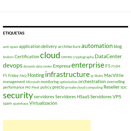
ETIQUETAS
automation
application delivery
blog
architecture
anti-spam
cloud
DataCenter
Certification
correo
cryptography
brokers
enterprise
devops
Empresa
F5
dynamic data center
F5 EM
infrastructure
Hosting
MacVittie
F5 Friday
FAQ
ip
iRules
orchestration
management
monitoring
overselling
Microsoft
optimization
Reseller
policy
precio
performance
PKI
private cloud computing
SDC
Plesk
security
Servidores VPS
servidores
Servidores HSaaS
Virtualización
spam
spamhaus