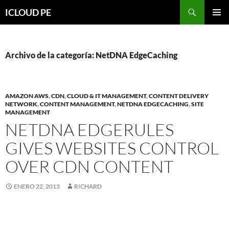
Saltar
Buscar
ICLOUD PE
hacia
MENÚ
el
PRIMAR
contenido
Archivo de la categoría: NetDNA EdgeCaching
AMAZON AWS
,
CDN
,
CLOUD & IT MANAGEMENT
,
CONTENT DELIVERY
NETWORK
,
CONTENT MANAGEMENT
,
NETDNA EDGECACHING
,
SITE
MANAGEMENT
NETDNA EDGERULES
GIVES WEBSITES CONTROL
OVER CDN CONTENT
ENERO 22, 2013
RICHARD