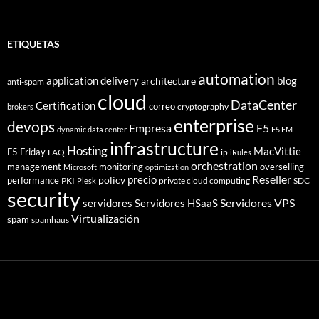
ETIQUETAS
automation
application delivery
blog
architecture
anti-spam
cloud
DataCenter
Certification
correo
cryptography
brokers
enterprise
devops
Empresa
F5
dynamic data center
F5 EM
infrastructure
Hosting
MacVittie
F5 Friday
FAQ
ip
iRules
orchestration
management
monitoring
overselling
Microsoft
optimization
Reseller
policy
precio
performance
PKI
private cloud computing
SDC
Plesk
security
Servidores VPS
servidores
Servidores HSaaS
Virtualización
spam
spamhaus