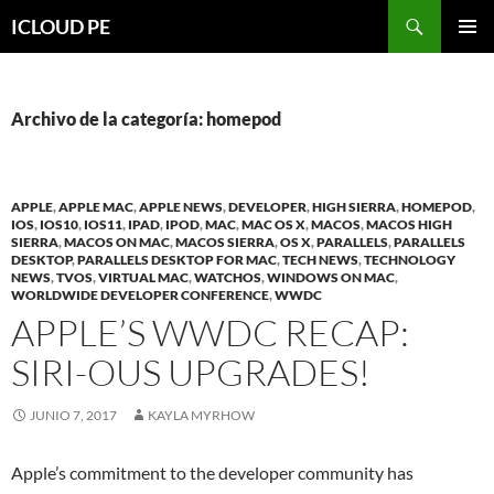
Saltar
Buscar
ICLOUD PE
hacia
MENÚ
el
PRIMAR
contenido
Archivo de la categoría: homepod
APPLE
,
APPLE MAC
,
APPLE NEWS
,
DEVELOPER
,
HIGH SIERRA
,
HOMEPOD
,
IOS
,
IOS10
,
IOS11
,
IPAD
,
IPOD
,
MAC
,
MAC OS X
,
MACOS
,
MACOS HIGH
SIERRA
,
MACOS ON MAC
,
MACOS SIERRA
,
OS X
,
PARALLELS
,
PARALLELS
DESKTOP
,
PARALLELS DESKTOP FOR MAC
,
TECH NEWS
,
TECHNOLOGY
NEWS
,
TVOS
,
VIRTUAL MAC
,
WATCHOS
,
WINDOWS ON MAC
,
WORLDWIDE DEVELOPER CONFERENCE
,
WWDC
APPLE’S WWDC RECAP:
SIRI-OUS UPGRADES!
JUNIO 7, 2017
KAYLA MYRHOW
Apple’s commitment to the developer community has