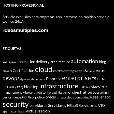
HOSTING PROFESIONAL
Servicio exclusivo para empresas, con intervención rápida y servicio
técnico 24x7.
ETIQUETAS
automation
application delivery
blog
architecture
anti-spam
cloud
DataCenter
Certification
correo
cryptography
brokers
enterprise
devops
Empresa
F5
dynamic data center
F5 EM
infrastructure
Hosting
MacVittie
F5 Friday
FAQ
ip
iRules
orchestration
management
monitoring
overselling
Microsoft
optimization
Reseller
policy
precio
performance
PKI
private cloud computing
SDC
Plesk
security
Servidores VPS
servidores
Servidores HSaaS
Virtualización
spam
spamhaus