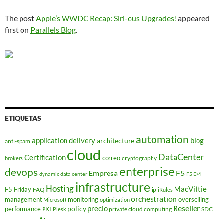
The post
Apple’s WWDC Recap: Siri-ous Upgrades!
appeared
first on
Parallels Blog
.
ETIQUETAS
automation
application delivery
blog
architecture
anti-spam
cloud
DataCenter
Certification
correo
cryptography
brokers
enterprise
devops
Empresa
F5
dynamic data center
F5 EM
infrastructure
Hosting
MacVittie
F5 Friday
FAQ
ip
iRules
orchestration
management
monitoring
overselling
Microsoft
optimization
Reseller
policy
precio
performance
PKI
private cloud computing
SDC
Plesk