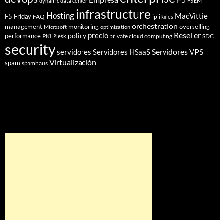
dynamic data center
F5 EM
infrastructure
Hosting
MacVittie
F5 Friday
FAQ
ip
iRules
orchestration
management
monitoring
overselling
Microsoft
optimization
Reseller
policy
precio
performance
PKI
private cloud computing
SDC
Plesk
security
Servidores VPS
servidores
Servidores HSaaS
Virtualización
spam
spamhaus