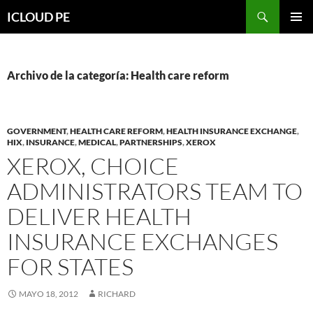
Saltar
Buscar
ICLOUD PE
hacia
MENÚ
el
PRIMAR
contenido
Archivo de la categoría: Health care reform
GOVERNMENT
,
HEALTH CARE REFORM
,
HEALTH INSURANCE EXCHANGE
,
HIX
,
INSURANCE
,
MEDICAL
,
PARTNERSHIPS
,
XEROX
XEROX, CHOICE
ADMINISTRATORS TEAM TO
DELIVER HEALTH
INSURANCE EXCHANGES
FOR STATES
MAYO 18, 2012
RICHARD