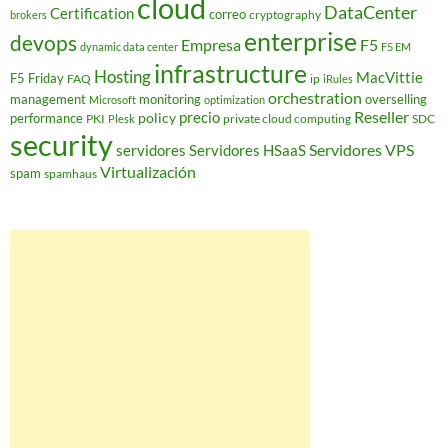
cloud
DataCenter
Certification
correo
cryptography
brokers
enterprise
devops
Empresa
F5
dynamic data center
F5 EM
infrastructure
Hosting
MacVittie
F5 Friday
FAQ
ip
iRules
orchestration
management
monitoring
overselling
Microsoft
optimization
Reseller
policy
precio
performance
PKI
private cloud computing
SDC
Plesk
security
Servidores VPS
servidores
Servidores HSaaS
Virtualización
spam
spamhaus