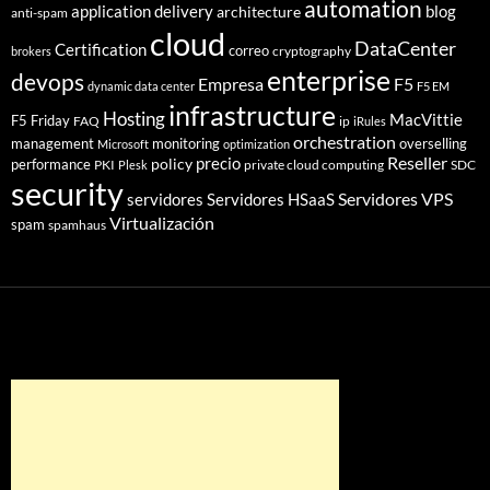
automation
application delivery
blog
architecture
anti-spam
cloud
DataCenter
Certification
correo
cryptography
brokers
enterprise
devops
Empresa
F5
dynamic data center
F5 EM
infrastructure
Hosting
MacVittie
F5 Friday
FAQ
ip
iRules
orchestration
management
monitoring
overselling
Microsoft
optimization
Reseller
policy
precio
performance
PKI
private cloud computing
SDC
Plesk
security
Servidores VPS
servidores
Servidores HSaaS
Virtualización
spam
spamhaus