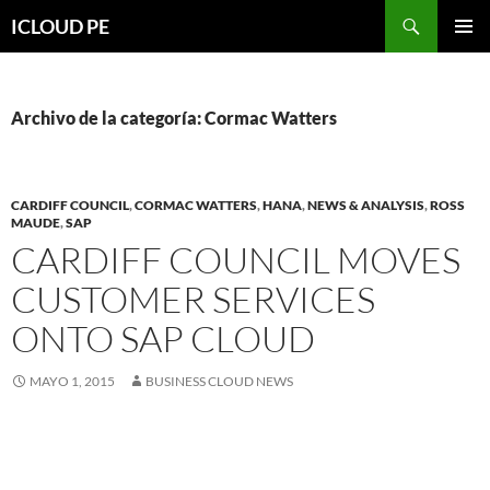
Saltar
Buscar
ICLOUD PE
hacia
MENÚ
el
PRIMAR
contenido
Archivo de la categoría: Cormac Watters
CARDIFF COUNCIL
,
CORMAC WATTERS
,
HANA
,
NEWS & ANALYSIS
,
ROSS
MAUDE
,
SAP
CARDIFF COUNCIL MOVES
CUSTOMER SERVICES
ONTO SAP CLOUD
MAYO 1, 2015
BUSINESS CLOUD NEWS