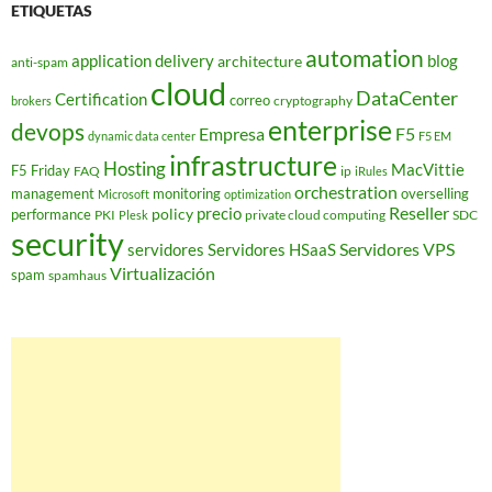
ETIQUETAS
automation
application delivery
blog
architecture
anti-spam
cloud
DataCenter
Certification
correo
cryptography
brokers
enterprise
devops
Empresa
F5
dynamic data center
F5 EM
infrastructure
Hosting
MacVittie
F5 Friday
FAQ
ip
iRules
orchestration
management
monitoring
overselling
Microsoft
optimization
Reseller
policy
precio
performance
PKI
private cloud computing
SDC
Plesk
security
Servidores VPS
servidores
Servidores HSaaS
Virtualización
spam
spamhaus