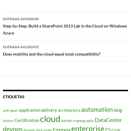
Navegador
ENTRADA ANTERIOR
de
Step-by-Step: Build a SharePoint 2013 Lab in the Cloud on Windows
Azure
entradas
ENTRADA SIGUIENTE
Does mobility and the cloud equal total compatibility?
ETIQUETAS
automation
application delivery
blog
architecture
anti-spam
cloud
DataCenter
Certification
correo
cryptography
brokers
enterprise
devops
Empresa
F5
dynamic data center
F5 EM