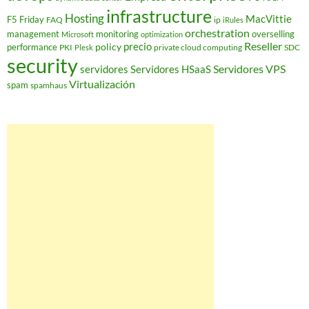
infrastructure
Hosting
MacVittie
F5 Friday
FAQ
ip
iRules
orchestration
management
monitoring
overselling
Microsoft
optimization
Reseller
policy
precio
performance
PKI
private cloud computing
SDC
Plesk
security
Servidores VPS
servidores
Servidores HSaaS
Virtualización
spam
spamhaus