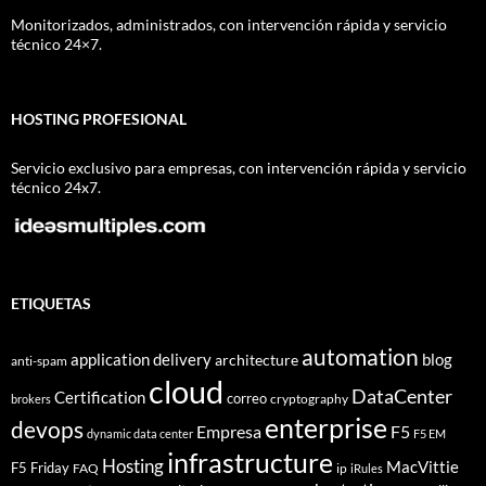
Monitorizados, administrados, con intervención rápida y servicio
técnico 24×7.
HOSTING PROFESIONAL
Servicio exclusivo para empresas, con intervención rápida y servicio
técnico 24x7.
ETIQUETAS
automation
application delivery
blog
architecture
anti-spam
cloud
DataCenter
Certification
correo
cryptography
brokers
enterprise
devops
Empresa
F5
dynamic data center
F5 EM
infrastructure
Hosting
MacVittie
F5 Friday
FAQ
ip
iRules