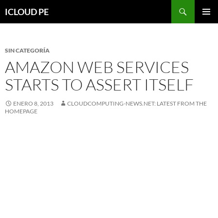
Saltar
Buscar
ICLOUD PE
hacia
MENÚ
el
PRIMAR
contenido
SIN CATEGORÍA
AMAZON WEB SERVICES
STARTS TO ASSERT ITSELF
ENERO 8, 2013
CLOUDCOMPUTING-NEWS.NET: LATEST FROM THE
HOMEPAGE