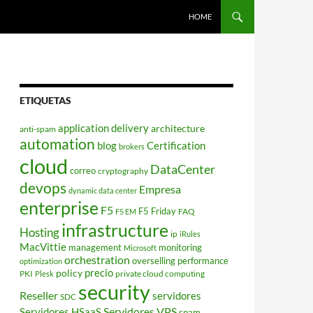
HOME
ETIQUETAS
application delivery
architecture
anti-spam
automation
blog
Certification
brokers
cloud
DataCenter
correo
cryptography
devops
Empresa
dynamic data center
enterprise
F5
F5 Friday
FAQ
F5 EM
infrastructure
Hosting
ip
iRules
MacVittie
management
monitoring
Microsoft
orchestration
overselling
performance
optimization
policy
precio
PKI
private cloud computing
Plesk
security
Reseller
servidores
SDC
Servidores VPS
Servidores HSaaS
spam