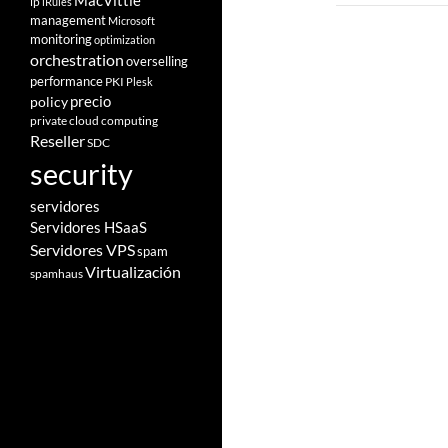
MacVittie
ip
iRules
management
Microsoft
monitoring
optimization
orchestration
overselling
performance
PKI
Plesk
policy
precio
private cloud computing
Reseller
SDC
security
servidores
Servidores HSaaS
Servidores VPS
spam
Virtualización
spamhaus