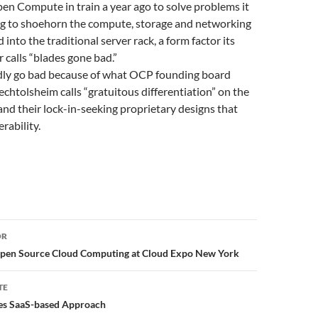
en Compute in train a year ago to solve problems it
ng to shoehorn the compute, storage and networking
 into the traditional server rack, a form factor its
calls “blades gone bad.”
ly go bad because of what OCP founding board
htolsheim calls “gratuitous differentiation” on the
and their lock-in-seeking proprietary designs that
erability.
or
OR
Open Source Cloud Computing at Cloud Expo New York
TE
es SaaS-based Approach