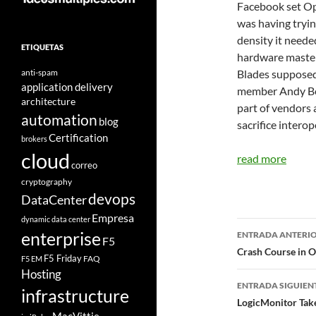
Facebook set Op
was having tryi
density it needed
ETIQUETAS
hardware master 
anti-spam
Blades supposed
application delivery
member Andy Bec
architecture
part of vendors 
automation
blog
sacrifice interop
Certification
brokers
cloud
read more
correo
cryptography
devops
DataCenter
Empresa
dynamic data center
Navegad
enterprise
ENTRADA ANTERI
F5
de
Crash Course in 
F5 Friday
FAQ
F5 EM
Hosting
entradas
ENTRADA SIGUIEN
infrastructure
LogicMonitor Tak