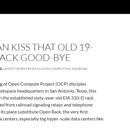
N KISS THAT OLD 19-
RACK GOOD-BYE
LATEST NEWS FROM CLOUD COMPUTING JOURNAL
g of Open Compute Project (OCP) disciples
ckspace headquarters in San Antonio, Texas, this
 the established sixty-year-old EIA 310-D rack
ed from railroad signaling relays and telephone
its place substitute Open Rack, the very first
a centers, especially big hyper-scale data centers like