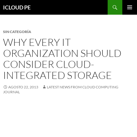
Saltar
Buscar
ICLOUD PE
hacia
MENÚ
el
PRIMAR
contenido
SIN CATEGORÍA
WHY EVERY IT
ORGANIZATION SHOULD
CONSIDER CLOUD-
INTEGRATED STORAGE
AGOSTO 22, 2013
LATEST NEWS FROM CLOUD COMPUTING
JOURNAL