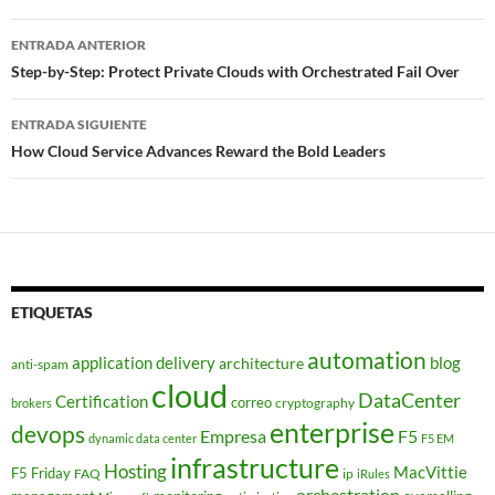
Navegador
ENTRADA ANTERIOR
de
Step-by-Step: Protect Private Clouds with Orchestrated Fail Over
entradas
ENTRADA SIGUIENTE
How Cloud Service Advances Reward the Bold Leaders
ETIQUETAS
automation
application delivery
blog
architecture
anti-spam
cloud
DataCenter
Certification
correo
cryptography
brokers
enterprise
devops
Empresa
F5
dynamic data center
F5 EM
infrastructure
Hosting
MacVittie
F5 Friday
FAQ
ip
iRules