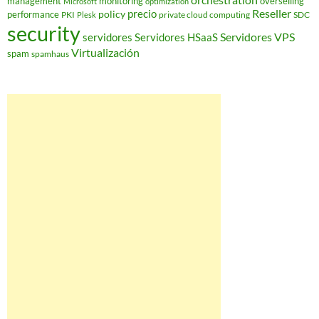
orchestration
management
monitoring
overselling
Microsoft
optimization
Reseller
policy
precio
performance
PKI
private cloud computing
SDC
Plesk
security
Servidores VPS
servidores
Servidores HSaaS
Virtualización
spam
spamhaus