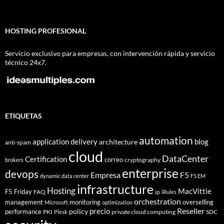
HOSTING PROFESIONAL
Servicio exclusivo para empresas, con intervención rápida y servicio
técnico 24x7.
ETIQUETAS
automation
application delivery
blog
architecture
anti-spam
cloud
DataCenter
Certification
correo
cryptography
brokers
enterprise
devops
Empresa
F5
dynamic data center
F5 EM
infrastructure
Hosting
MacVittie
F5 Friday
FAQ
ip
iRules
orchestration
management
monitoring
overselling
Microsoft
optimization
Reseller
policy
precio
performance
PKI
private cloud computing
SDC
Plesk