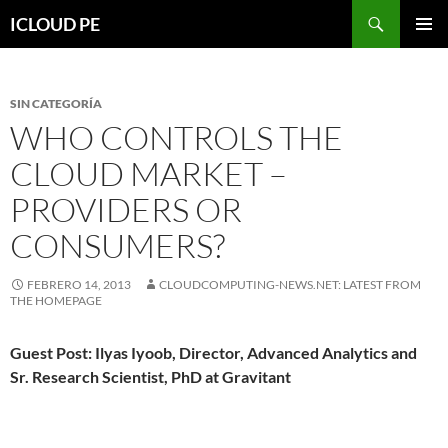
Saltar
Buscar
ICLOUD PE
hacia
MENÚ
el
PRIMAR
contenido
SIN CATEGORÍA
WHO CONTROLS THE
CLOUD MARKET –
PROVIDERS OR
CONSUMERS?
FEBRERO 14, 2013
CLOUDCOMPUTING-NEWS.NET: LATEST FROM
THE HOMEPAGE
Guest Post: Ilyas Iyoob, Director, Advanced Analytics and
Sr. Research Scientist, PhD at Gravitant