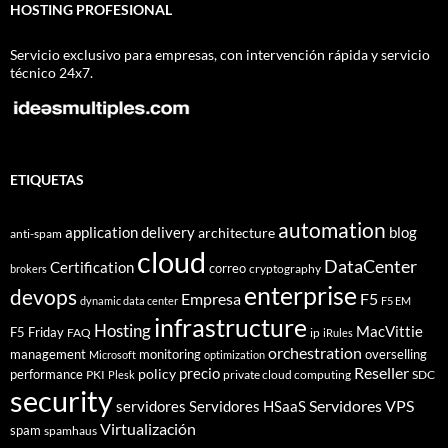
HOSTING PROFESIONAL
Servicio exclusivo para empresas, con intervención rápida y servicio
técnico 24x7.
ETIQUETAS
automation
application delivery
blog
architecture
anti-spam
cloud
DataCenter
Certification
correo
cryptography
brokers
enterprise
devops
Empresa
F5
dynamic data center
F5 EM
infrastructure
Hosting
MacVittie
F5 Friday
FAQ
ip
iRules
orchestration
management
monitoring
overselling
Microsoft
optimization
Reseller
policy
precio
performance
PKI
private cloud computing
SDC
Plesk
security
Servidores VPS
servidores
Servidores HSaaS
Virtualización
spam
spamhaus