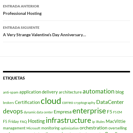
Navegador
ENTRADA ANTERIOR
de
Professional Hosting
entradas
ENTRADA SIGUIENTE
A Very Strange Valentine’s Day Anniversary…
ETIQUETAS
automation
application delivery
blog
architecture
anti-spam
cloud
DataCenter
Certification
correo
cryptography
brokers
enterprise
devops
Empresa
F5
dynamic data center
F5 EM
infrastructure
Hosting
MacVittie
F5 Friday
FAQ
ip
iRules
orchestration
management
monitoring
overselling
Microsoft
optimization