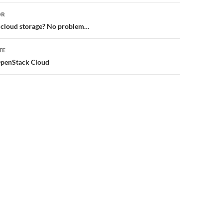
or
OR
f cloud storage? No problem…
TE
OpenStack Cloud