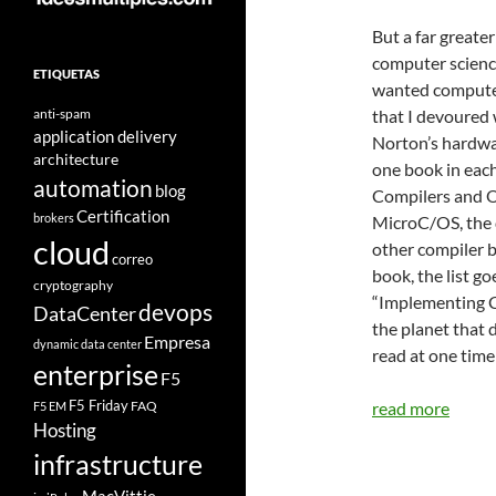
But a far greate
computer science
ETIQUETAS
wanted computer
anti-spam
that I devoured w
application delivery
Norton’s hardwa
architecture
one book in each
automation
blog
Compilers and OS
Certification
brokers
MicroC/OS, the 
cloud
other compiler b
correo
book, the list go
cryptography
“Implementing CI
devops
DataCenter
the planet that 
Empresa
dynamic data center
read at one time
enterprise
F5
F5 Friday
FAQ
read more
F5 EM
Hosting
infrastructure