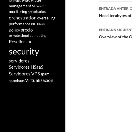
MacVittie
ip
iRules
Navegad
management
Microsoft
ENTRADA ANTERI
monitoring
optimization
de
Need terabytes o
orchestration
overselling
performance
PKI
Plesk
entradas
policy
precio
ENTRADA SIGUIEN
private cloud computing
Overview of the 
Reseller
SDC
security
servidores
Servidores HSaaS
Servidores VPS
spam
Virtualización
spamhaus