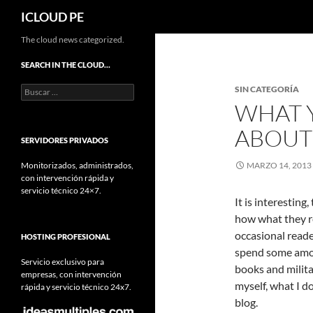
Buscar
ICLOUD PE
Saltar
The cloud news categorized.
hacia
SEARCH IN THE CLOUD…
el
Buscar:
SIN CATEGORÍA
contenido
WHAT Y
ABOUT
SERVIDORES PRIVADOS
Monitorizados, administrados,
MARZO 14, 2013
con intervención rápida y
servicio técnico 24×7.
It is interestin
how what they rea
occasional reader
HOSTING PROFESIONAL
spend some amou
Servicio exclusivo para
books and milita
empresas, con intervención
myself, what I d
rápida y servicio técnico 24x7.
blog.