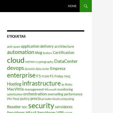
HOME
ETIQUETAS
application delivery
architecture
anti-spam
automation
blog
Certification
brokers
cloud
DataCenter
correo
cryptography
devops
Empresa
dynamic data center
enterprise
F5
F5 Friday
FAQ
F5 EM
infrastructure
Hosting
ip
iRules
MacVittie
management
monitoring
Microsoft
orchestration
overselling
performance
optimization
policy
precio
PKI
private cloud computing
Plesk
security
Reseller
servidores
SDC
Servidores VPS
Servidores HSaaS
spam