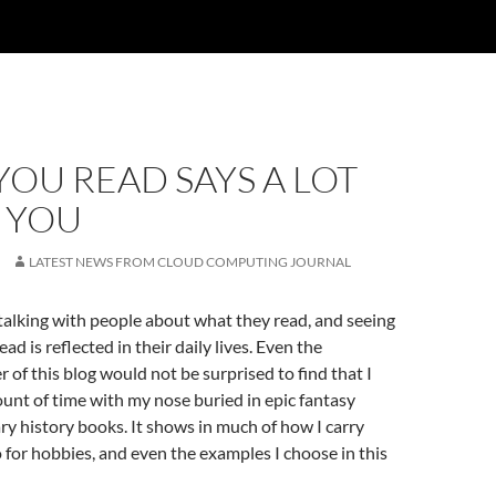
OU READ SAYS A LOT
 YOU
LATEST NEWS FROM CLOUD COMPUTING JOURNAL
g, talking with people about what they read, and seeing
d is reflected in their daily lives. Even the
 of this blog would not be surprised to find that I
nt of time with my nose buried in epic fantasy
ry history books. It shows in much of how I carry
o for hobbies, and even the examples I choose in this