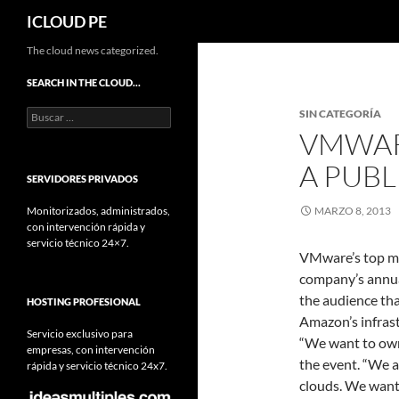
Buscar
ICLOUD PE
Saltar
The cloud news categorized.
hacia
SEARCH IN THE CLOUD…
el
Buscar:
SIN CATEGORÍA
contenido
VMWAR
A PUBL
SERVIDORES PRIVADOS
Monitorizados, administrados,
MARZO 8, 2013
con intervención rápida y
servicio técnico 24×7.
VMware’s top m
company’s annual
the audience tha
HOSTING PROFESIONAL
Amazon’s infrast
Servicio exclusivo para
“We want to own
empresas, con intervención
the event. “We a
rápida y servicio técnico 24x7.
clouds. We want 