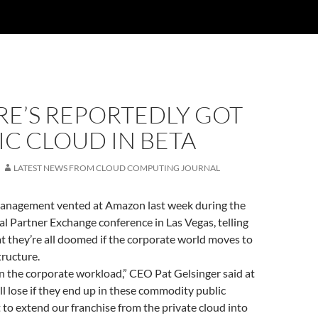
E’S REPORTEDLY GOT
IC CLOUD IN BETA
LATEST NEWS FROM CLOUD COMPUTING JOURNAL
anagement vented at Amazon last week during the
 Partner Exchange conference in Las Vegas, telling
t they’re all doomed if the corporate world moves to
ructure.
 the corporate workload,” CEO Pat Gelsinger said at
ll lose if they end up in these commodity public
to extend our franchise from the private cloud into