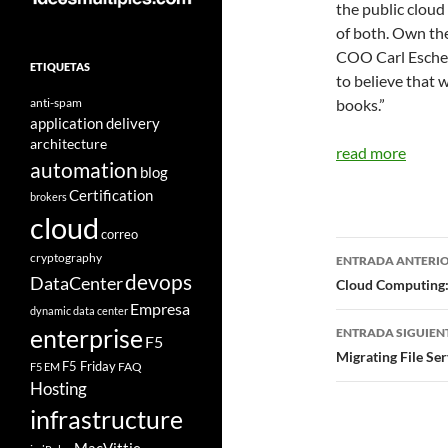
the public cloud
of both. Own th
COO Carl Eschenb
ETIQUETAS
to believe that 
anti-spam
books.”
application delivery
architecture
read more
automation
blog
Certification
brokers
cloud
correo
Navegad
cryptography
ENTRADA ANTERI
devops
de
DataCenter
Cloud Computing: 
Empresa
dynamic data center
entradas
enterprise
ENTRADA SIGUIEN
F5
Migrating File Se
F5 Friday
FAQ
F5 EM
Hosting
infrastructure