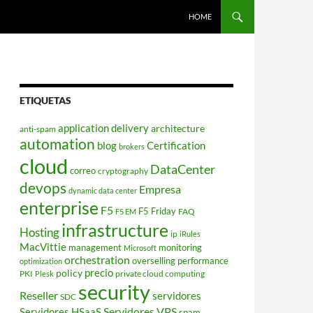
HOME
ETIQUETAS
application delivery
architecture
anti-spam
automation
blog
Certification
brokers
cloud
DataCenter
correo
cryptography
devops
Empresa
dynamic data center
enterprise
F5
F5 Friday
FAQ
F5 EM
infrastructure
Hosting
ip
iRules
MacVittie
management
monitoring
Microsoft
orchestration
overselling
performance
optimization
policy
precio
PKI
private cloud computing
Plesk
security
Reseller
servidores
SDC
Servidores VPS
Servidores HSaaS
spam