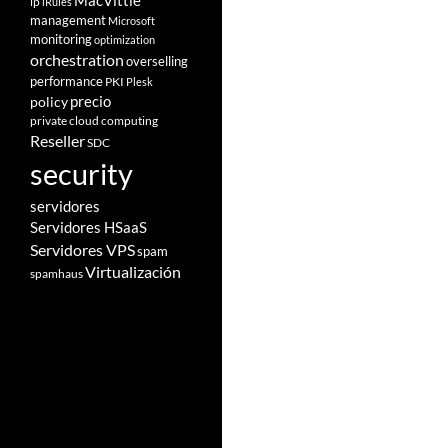
MacVittie
ip
iRules
management
Microsoft
monitoring
optimization
orchestration
overselling
performance
PKI
Plesk
policy
precio
private cloud computing
Reseller
SDC
security
servidores
Servidores HSaaS
Servidores VPS
spam
Virtualización
spamhaus