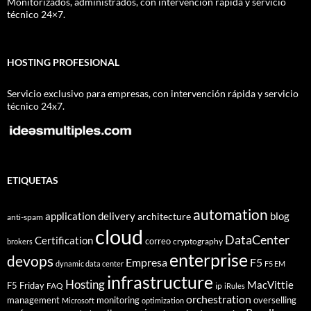
Monitorizados, administrados, con intervención rápida y servicio
técnico 24×7.
HOSTING PROFESIONAL
Servicio exclusivo para empresas, con intervención rápida y servicio
técnico 24x7.
ETIQUETAS
automation
application delivery
blog
architecture
anti-spam
cloud
DataCenter
Certification
correo
cryptography
brokers
enterprise
devops
Empresa
F5
dynamic data center
F5 EM
infrastructure
Hosting
MacVittie
F5 Friday
FAQ
ip
iRules
orchestration
management
monitoring
overselling
Microsoft
optimization