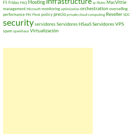
infrastructure
Hosting
MacVittie
F5 Friday
FAQ
ip
iRules
orchestration
management
monitoring
overselling
Microsoft
optimization
Reseller
policy
precio
performance
PKI
private cloud computing
SDC
Plesk
security
Servidores VPS
servidores
Servidores HSaaS
Virtualización
spam
spamhaus