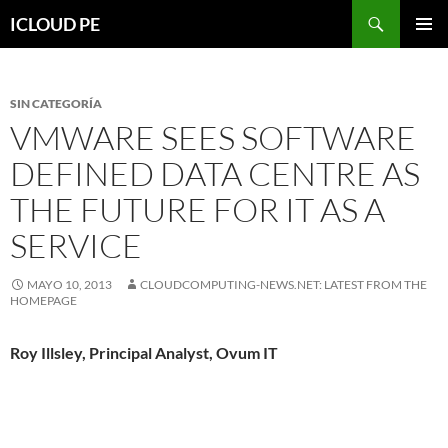
Saltar
Buscar
ICLOUD PE
hacia
MENÚ
el
PRIMAR
contenido
SIN CATEGORÍA
VMWARE SEES SOFTWARE
DEFINED DATA CENTRE AS
THE FUTURE FOR IT AS A
SERVICE
MAYO 10, 2013
CLOUDCOMPUTING-NEWS.NET: LATEST FROM THE
HOMEPAGE
Roy Illsley, Principal Analyst, Ovum IT