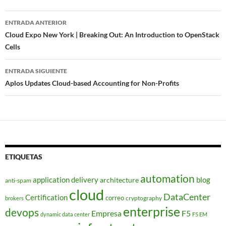
Navegador
ENTRADA ANTERIOR
de
Cloud Expo New York | Breaking Out: An Introduction to OpenStack
Cells
entradas
ENTRADA SIGUIENTE
Aplos Updates Cloud-based Accounting for Non-Profits
ETIQUETAS
automation
application delivery
blog
architecture
anti-spam
cloud
DataCenter
Certification
correo
cryptography
brokers
enterprise
devops
Empresa
F5
dynamic data center
F5 EM