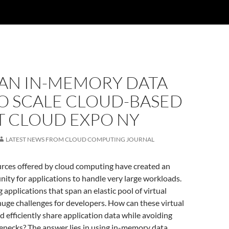
 AN IN-MEMORY DATA
TO SCALE CLOUD-BASED
T CLOUD EXPO NY
LATEST NEWS FROM CLOUD COMPUTING JOURNAL
urces offered by cloud computing have created an
nity for applications to handle very large workloads.
 applications that span an elastic pool of virtual
huge challenges for developers. How can these virtual
nd efficiently share application data while avoiding
tlenecks? The answer lies in using in-memory data