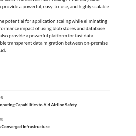
 provide a powerful, easy-to-use, and highly scalable
 potential for application scaling while eliminating
rformance impact of using blob stores and database
lso provide a powerful platform for fast data
able transparent data migration between on-premise
ud.
or
OR
puting Capabilities to Aid Airline Safety
TE
 a Converged Infrastructure