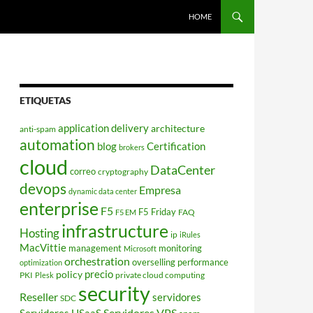
HOME
ETIQUETAS
application delivery
architecture
anti-spam
automation
blog
Certification
brokers
cloud
DataCenter
correo
cryptography
devops
Empresa
dynamic data center
enterprise
F5
F5 Friday
FAQ
F5 EM
infrastructure
Hosting
ip
iRules
MacVittie
management
monitoring
Microsoft
orchestration
overselling
performance
optimization
policy
precio
PKI
private cloud computing
Plesk
security
Reseller
servidores
SDC
Servidores VPS