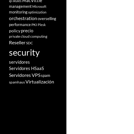
MacVittie
ip
iRules
management
Microsoft
monitoring
optimization
orchestration
overselling
performance
PKI
Plesk
policy
precio
private cloud computing
Reseller
SDC
security
servidores
Servidores HSaaS
Servidores VPS
spam
Virtualización
spamhaus