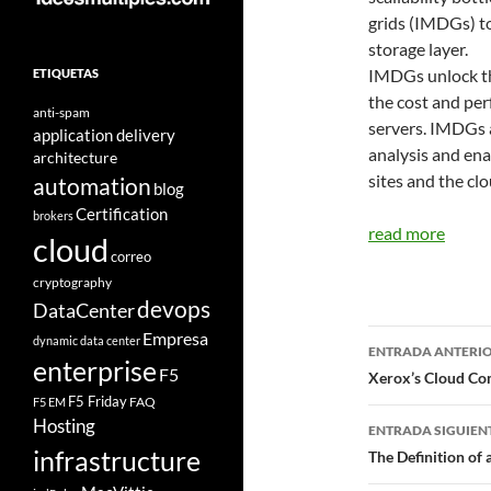
grids (IMDGs) to
storage layer.
IMDGs unlock the
ETIQUETAS
the cost and pe
anti-spam
servers. IMDGs a
application delivery
analysis and en
architecture
sites and the clo
automation
blog
Certification
brokers
read more
cloud
correo
cryptography
devops
DataCenter
Navegad
Empresa
dynamic data center
ENTRADA ANTERI
enterprise
F5
de
Xerox’s Cloud Com
F5 Friday
FAQ
F5 EM
entradas
Hosting
ENTRADA SIGUIEN
infrastructure
The Definition of