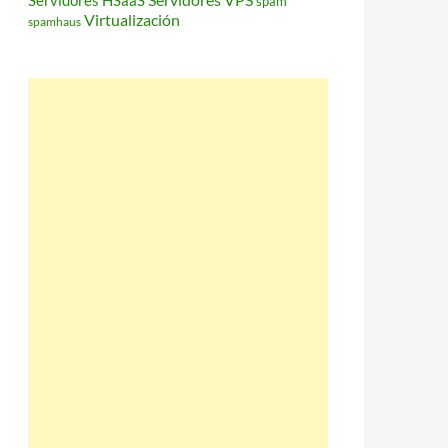
Servidores HSaaS
spam
Virtualización
spamhaus