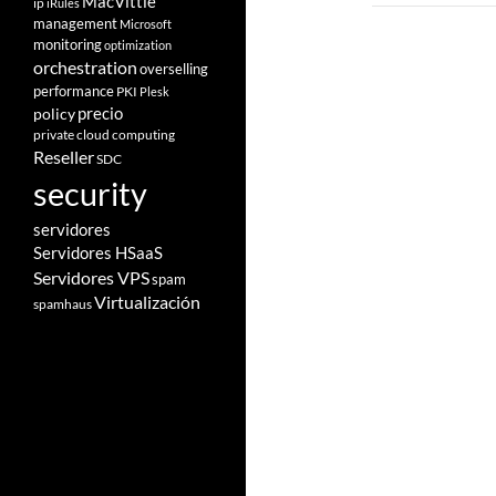
MacVittie
ip
iRules
management
Microsoft
monitoring
optimization
orchestration
overselling
performance
PKI
Plesk
policy
precio
private cloud computing
Reseller
SDC
security
servidores
Servidores HSaaS
Servidores VPS
spam
Virtualización
spamhaus