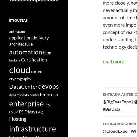
more closely, ho
never actually m
amount of time fo
ETIQUETAS
even more import
anti-spam
concept of real-
application delivery
understanding the
architecture
technology decis
automation
blog
Certification
brokers
read more
cloud
correo
cryptography
devops
DataCenter
Navegad
Empresa
ENTRADA ANTERI
dynamic data center
de
enterprise
@BigDataExpo | @
F5
#BigData
entradas
F5 Friday
FAQ
F5 EM
Hosting
ENTRADA SIGUIEN
infrastructure
@CloudExpo | Why