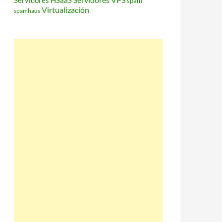
Servidores HSaaS
spam
Virtualización
spamhaus