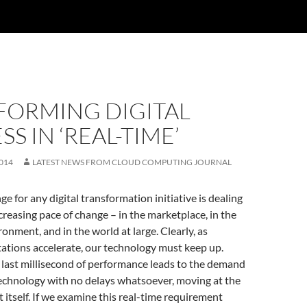
FORMING DIGITAL
SS IN ‘REAL-TIME’
014
LATEST NEWS FROM CLOUD COMPUTING JOURNAL
ge for any digital transformation initiative is dealing
creasing pace of change – in the marketplace, in the
onment, and in the world at large. Clearly, as
ations accelerate, our technology must keep up.
 last millisecond of performance leads to the demand
technology with no delays whatsoever, moving at the
 itself. If we examine this real-time requirement