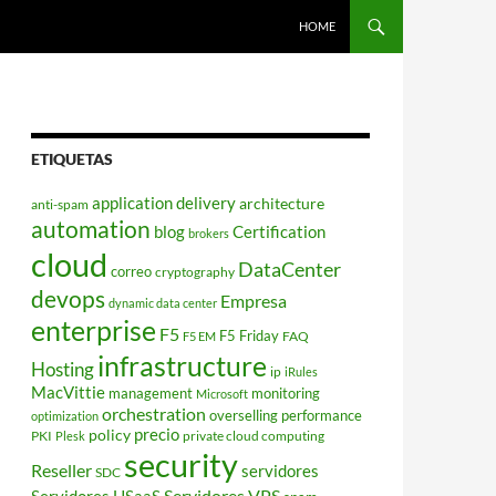
HOME
ETIQUETAS
application delivery
architecture
anti-spam
automation
blog
Certification
brokers
cloud
DataCenter
correo
cryptography
devops
Empresa
dynamic data center
enterprise
F5
F5 Friday
FAQ
F5 EM
infrastructure
Hosting
ip
iRules
MacVittie
management
monitoring
Microsoft
orchestration
overselling
performance
optimization
policy
precio
PKI
private cloud computing
Plesk
security
Reseller
servidores
SDC
Servidores VPS