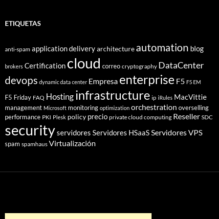
ETIQUETAS
automation
application delivery
blog
architecture
anti-spam
cloud
DataCenter
Certification
correo
cryptography
brokers
enterprise
devops
Empresa
F5
dynamic data center
F5 EM
infrastructure
Hosting
MacVittie
F5 Friday
FAQ
ip
iRules
orchestration
management
monitoring
overselling
Microsoft
optimization
Reseller
policy
precio
performance
PKI
private cloud computing
SDC
Plesk
security
Servidores VPS
servidores
Servidores HSaaS
Virtualización
spam
spamhaus