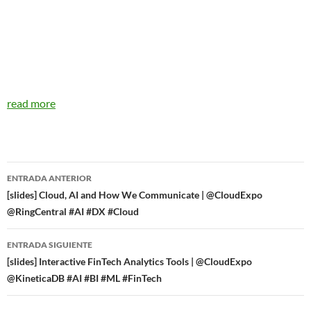
read more
Navegador
ENTRADA ANTERIOR
de
[slides] Cloud, AI and How We Communicate | @CloudExpo
@RingCentral #AI #DX #Cloud
entradas
ENTRADA SIGUIENTE
[slides] Interactive FinTech Analytics Tools | @CloudExpo
@KineticaDB #AI #BI #ML #FinTech