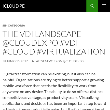
Saltar
Buscar
ICLOUD PE
hacia
MENÚ
el
PRIMAR
contenido
SIN CATEGORÍA
THE VDI LANDSCAPE |
@CLOUDEXPO #VDI
#CLOUD #VIRTUALIZATION
JUNIO 15, 2017
LATEST NEWS FROM @CLOUDEXPO
Digital transformation can be exciting, but it also can be
painful. Organizations are trying to better support a growing
mobile workforce that needs the flexibility to work from
anywhere on any device. The ability to do so offers a distinct
competitive advantage, as productivity soars. Virtualizing
applications and desktops has been an important step toward
achieving these productivity gains, but the first generation of