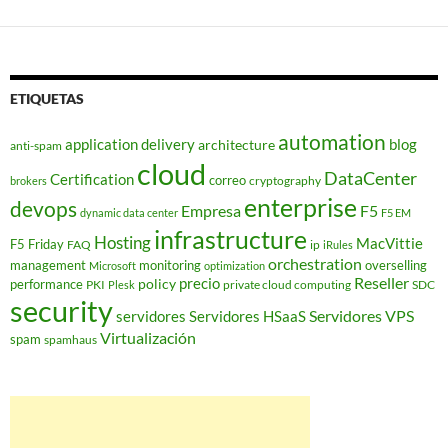
ETIQUETAS
automation
application delivery
blog
architecture
anti-spam
cloud
DataCenter
Certification
correo
cryptography
brokers
enterprise
devops
Empresa
F5
dynamic data center
F5 EM
infrastructure
Hosting
MacVittie
F5 Friday
FAQ
ip
iRules
orchestration
management
monitoring
overselling
Microsoft
optimization
Reseller
policy
precio
performance
PKI
private cloud computing
SDC
Plesk
security
Servidores VPS
servidores
Servidores HSaaS
Virtualización
spam
spamhaus