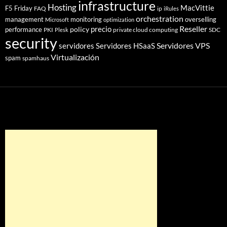
infrastructure
Hosting
MacVittie
F5 Friday
FAQ
ip
iRules
orchestration
management
monitoring
overselling
Microsoft
optimization
Reseller
policy
precio
performance
PKI
private cloud computing
SDC
Plesk
security
Servidores VPS
servidores
Servidores HSaaS
Virtualización
spam
spamhaus