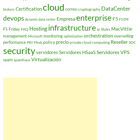
cloud
DataCenter
Certification
correo
cryptography
brokers
enterprise
devops
Empresa
F5
dynamic data center
F5 EM
infrastructure
Hosting
MacVittie
F5 Friday
FAQ
ip
iRules
orchestration
management
monitoring
overselling
Microsoft
optimization
Reseller
policy
precio
performance
PKI
private cloud computing
SDC
Plesk
security
Servidores VPS
servidores
Servidores HSaaS
Virtualización
spam
spamhaus