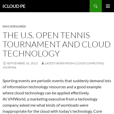
Saltar
Buscar
ICLOUD PE
hacia
MENÚ
el
PRIMAR
contenido
SIN CATEGORÍA
THE U.S. OPEN TENNIS
TOURNAMENT AND CLOUD
TECHNOLOGY
SEPTIEMBRE 16, 2013
LATEST NEWS FROM CLOUD COMPUTING
JOURNAL
Sporting events are periodic events that suddenly demand lots
of information technology resources and a good example
where cloud technology can be applied effectively.
At VMWorld, a marketing executive from a technology
company asked me what kinds of workloads were
inappropriate for the cloud with today’s technology. Core