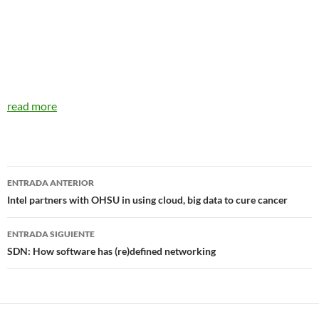
read more
Navegador
ENTRADA ANTERIOR
de
Intel partners with OHSU in using cloud, big data to cure cancer
entradas
ENTRADA SIGUIENTE
SDN: How software has (re)defined networking