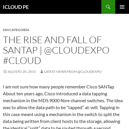
Saltar
Buscar
ICLOUD PE
hacia
MENÚ
el
PRIMAR
contenido
SIN CATEGORÍA
THE RISE AND FALL OF
SANTAP | @CLOUDEXPO
#CLOUD
AGOSTO 20, 2015
LATEST NEWS FROM @CLOUDEXPO
I am not sure how many people remember Cisco SANTap.
About ten years ago, Cisco introduced a data tapping
mechanism in the MDS 9000 fibre channel switches. The idea
was to allow the data path to be “tapped” at-will. Tapping in
this case meant using a mechanism in the switch to split the
data being written from client hosts to the storage, allowing
the identical “split” data to be routed through a second,