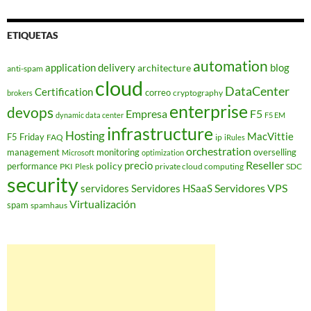
ETIQUETAS
automation
application delivery
blog
architecture
anti-spam
cloud
DataCenter
Certification
correo
cryptography
brokers
enterprise
devops
Empresa
F5
dynamic data center
F5 EM
infrastructure
Hosting
MacVittie
F5 Friday
FAQ
ip
iRules
orchestration
management
monitoring
overselling
Microsoft
optimization
Reseller
policy
precio
performance
PKI
private cloud computing
SDC
Plesk
security
Servidores VPS
servidores
Servidores HSaaS
Virtualización
spam
spamhaus