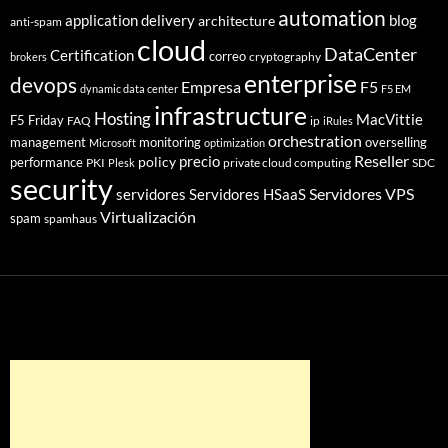
automation
application delivery
blog
architecture
anti-spam
cloud
DataCenter
Certification
correo
cryptography
brokers
enterprise
devops
Empresa
F5
dynamic data center
F5 EM
infrastructure
Hosting
MacVittie
F5 Friday
FAQ
ip
iRules
orchestration
management
monitoring
overselling
Microsoft
optimization
Reseller
policy
precio
performance
PKI
private cloud computing
SDC
Plesk
security
Servidores VPS
servidores
Servidores HSaaS
Virtualización
spam
spamhaus