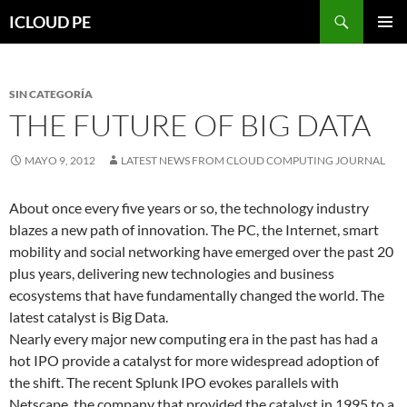
Saltar
Buscar
ICLOUD PE
hacia
MENÚ
el
PRIMAR
contenido
SIN CATEGORÍA
THE FUTURE OF BIG DATA
MAYO 9, 2012
LATEST NEWS FROM CLOUD COMPUTING JOURNAL
About once every five years or so, the technology industry
blazes a new path of innovation. The PC, the Internet, smart
mobility and social networking have emerged over the past 20
plus years, delivering new technologies and business
ecosystems that have fundamentally changed the world. The
latest catalyst is Big Data.
Nearly every major new computing era in the past has had a
hot IPO provide a catalyst for more widespread adoption of
the shift. The recent Splunk IPO evokes parallels with
Netscape, the company that provided the catalyst in 1995 to a