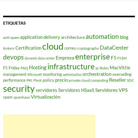
ETIQUETAS
automation
application delivery
blog
architecture
anti-spam
cloud
DataCenter
Certification
correo
cryptography
brokers
enterprise
devops
Empresa
F5
dynamic data center
F5 EM
infrastructure
Hosting
MacVittie
F5 Friday
FAQ
ip
iRules
orchestration
management
monitoring
overselling
Microsoft
optimization
Reseller
policy
precio
performance
PKI
private cloud computing
SDC
Plesk
security
Servidores VPS
servidores
Servidores HSaaS
Virtualización
spam
spamhaus