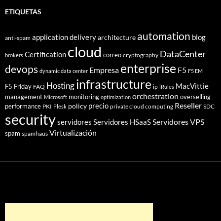
ETIQUETAS
automation
application delivery
blog
architecture
anti-spam
cloud
DataCenter
Certification
correo
cryptography
brokers
enterprise
devops
Empresa
F5
dynamic data center
F5 EM
infrastructure
Hosting
MacVittie
F5 Friday
FAQ
ip
iRules
orchestration
management
monitoring
overselling
Microsoft
optimization
Reseller
policy
precio
performance
PKI
private cloud computing
SDC
Plesk
security
Servidores VPS
servidores
Servidores HSaaS
Virtualización
spam
spamhaus