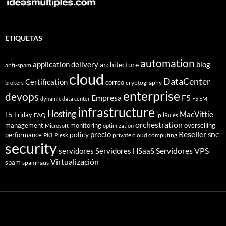
ETIQUETAS
automation
application delivery
blog
architecture
anti-spam
cloud
DataCenter
Certification
correo
cryptography
brokers
enterprise
devops
Empresa
F5
dynamic data center
F5 EM
infrastructure
Hosting
MacVittie
F5 Friday
FAQ
ip
iRules
orchestration
management
monitoring
overselling
Microsoft
optimization
Reseller
policy
precio
performance
PKI
private cloud computing
SDC
Plesk
security
Servidores VPS
servidores
Servidores HSaaS
Virtualización
spam
spamhaus