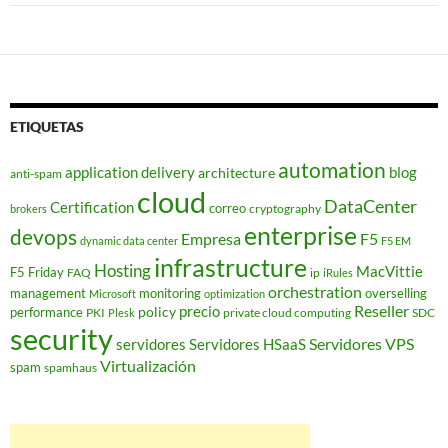
ETIQUETAS
automation
application delivery
blog
architecture
anti-spam
cloud
DataCenter
Certification
correo
cryptography
brokers
enterprise
devops
Empresa
F5
dynamic data center
F5 EM
infrastructure
Hosting
MacVittie
F5 Friday
FAQ
ip
iRules
orchestration
management
monitoring
overselling
Microsoft
optimization
Reseller
policy
precio
performance
PKI
private cloud computing
SDC
Plesk
security
Servidores VPS
servidores
Servidores HSaaS
Virtualización
spam
spamhaus