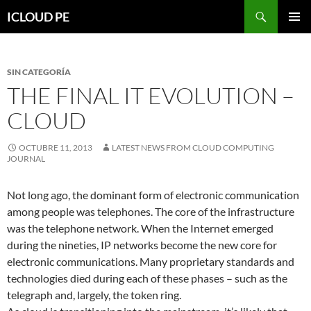
Saltar
Buscar
ICLOUD PE
hacia
MENÚ
el
PRIMAR
contenido
SIN CATEGORÍA
THE FINAL IT EVOLUTION –
CLOUD
OCTUBRE 11, 2013
LATEST NEWS FROM CLOUD COMPUTING
JOURNAL
Not long ago, the dominant form of electronic communication
among people was telephones. The core of the infrastructure
was the telephone network. When the Internet emerged
during the nineties, IP networks become the new core for
electronic communications. Many proprietary standards and
technologies died during each of these phases – such as the
telegraph and, largely, the token ring.