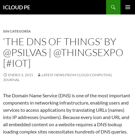
Saltar
Buscar
ICLOUD PE
hacia
MENÚ
el
PRIMAR
contenido
SIN CATEGORÍA
‘THE DNS OF THINGS’ BY
@PSILVAS | @THINGSEXPO
[#IOT]
ENERO 3, 2015
LATEST NEWS FROM CLOUD COMPUTING
JOURNAL
The Domain Name Service (DNS) is one of the most important
components in networking infrastructure, enabling users and
services to access applications by translating URLs (names)
into IP addresses (numbers). Because every icon and URL and
all embedded content on a website requires a DNS lookup
loading complex sites necessitates hundreds of DNS queries.