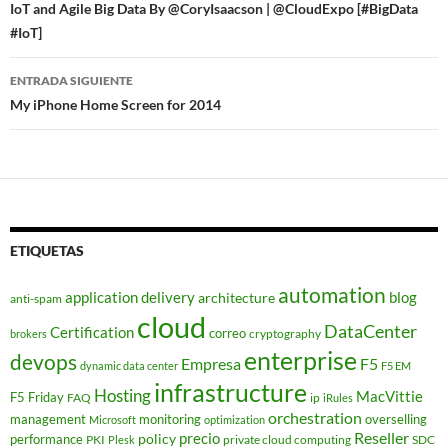
de
IoT and Agile Big Data By @CoryIsaacson | @CloudExpo [#BigData
#IoT]
entradas
ENTRADA SIGUIENTE
My iPhone Home Screen for 2014
ETIQUETAS
automation
application delivery
blog
architecture
anti-spam
cloud
DataCenter
Certification
correo
cryptography
brokers
enterprise
devops
Empresa
F5
dynamic data center
F5 EM
infrastructure
Hosting
MacVittie
F5 Friday
FAQ
ip
iRules
orchestration
management
monitoring
overselling
Microsoft
optimization
Reseller
policy
precio
performance
PKI
private cloud computing
SDC
Plesk