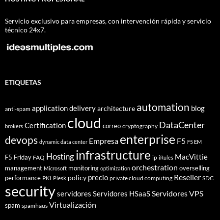
Servicio exclusivo para empresas, con intervención rápida y servicio
técnico 24x7.
ETIQUETAS
automation
application delivery
blog
architecture
anti-spam
cloud
DataCenter
Certification
correo
cryptography
brokers
enterprise
devops
Empresa
F5
dynamic data center
F5 EM
infrastructure
Hosting
MacVittie
F5 Friday
FAQ
ip
iRules
orchestration
management
monitoring
overselling
Microsoft
optimization
Reseller
policy
precio
performance
PKI
private cloud computing
SDC
Plesk
security
Servidores VPS
servidores
Servidores HSaaS
Virtualización
spam
spamhaus