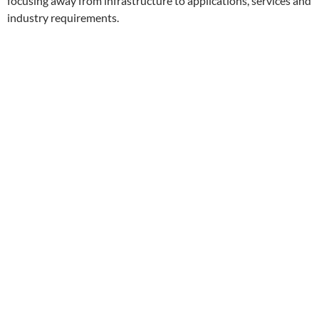
focusing away from infrastructure to applications, services and
industry requirements.