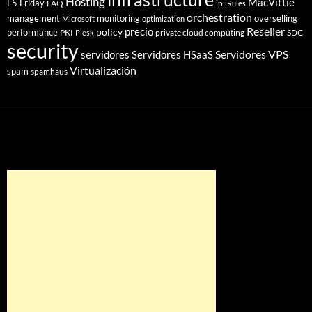
Hosting
MacVittie
F5 Friday
FAQ
ip
iRules
orchestration
management
monitoring
overselling
Microsoft
optimization
Reseller
policy
precio
performance
PKI
private cloud computing
SDC
Plesk
security
Servidores VPS
servidores
Servidores HSaaS
Virtualización
spam
spamhaus