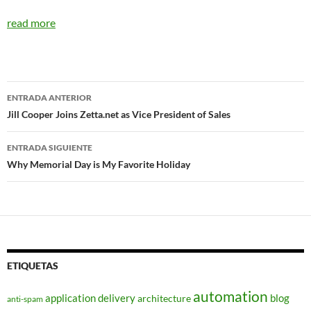
read more
Navegador
ENTRADA ANTERIOR
de
Jill Cooper Joins Zetta.net as Vice President of Sales
entradas
ENTRADA SIGUIENTE
Why Memorial Day is My Favorite Holiday
ETIQUETAS
automation
application delivery
blog
architecture
anti-spam