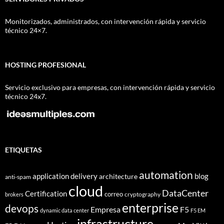
Monitorizados, administrados, con intervención rápida y servicio
técnico 24×7.
HOSTING PROFESIONAL
Servicio exclusivo para empresas, con intervención rápida y servicio
técnico 24x7.
ETIQUETAS
automation
application delivery
blog
architecture
anti-spam
cloud
DataCenter
Certification
correo
cryptography
brokers
enterprise
devops
Empresa
F5
dynamic data center
F5 EM
infrastructure