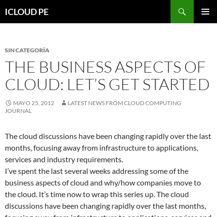
Saltar
Buscar
ICLOUD PE
hacia
MENÚ
el
PRIMAR
contenido
SIN CATEGORÍA
THE BUSINESS ASPECTS OF
CLOUD: LET’S GET STARTED
MAYO 25, 2012
LATEST NEWS FROM CLOUD COMPUTING
JOURNAL
The cloud discussions have been changing rapidly over the last
months, focusing away from infrastructure to applications,
services and industry requirements.
I’ve spent the last several weeks addressing some of the
business aspects of cloud and why/how companies move to
the cloud. It’s time now to wrap this series up. The cloud
discussions have been changing rapidly over the last months,