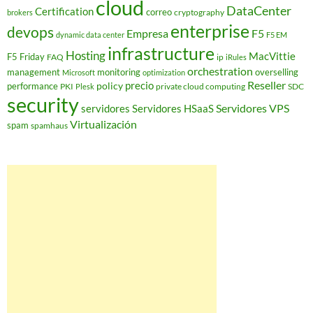
cloud
DataCenter
Certification
correo
cryptography
brokers
enterprise
devops
Empresa
F5
dynamic data center
F5 EM
infrastructure
Hosting
MacVittie
F5 Friday
FAQ
ip
iRules
orchestration
management
monitoring
overselling
Microsoft
optimization
Reseller
policy
precio
performance
PKI
private cloud computing
SDC
Plesk
security
Servidores VPS
servidores
Servidores HSaaS
Virtualización
spam
spamhaus