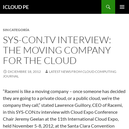
Saltar
Buscar
ICLOUD PE
hacia
MENÚ
el
PRIMAR
contenido
SIN CATEGORÍA
SYS-CON.TV INTERVIEW:
THE MOVING COMPANY
FOR THE CLOUD
DICIEMBRE 18, 2012
LATEST NEWS FROM CLOUD COMPUTING
JOURNAL
“Racemi is like a moving company – once someone has decided
they are going to a private cloud, or a public cloud, we’re the
company they call,” stated Lawrence Guillory, CEO of Racemi,
in this SYS-CON.tv interview with Cloud Expo Conference
Chair Jeremy Geelan at the 11th International Cloud Expo,
held November 5-8, 2012, at the Santa Clara Convention