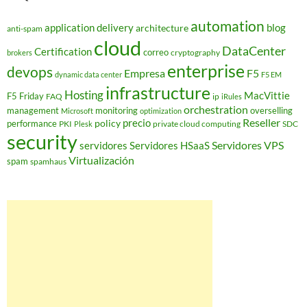
automation
application delivery
blog
architecture
anti-spam
cloud
DataCenter
Certification
correo
cryptography
brokers
enterprise
devops
Empresa
F5
dynamic data center
F5 EM
infrastructure
Hosting
MacVittie
F5 Friday
FAQ
ip
iRules
orchestration
management
monitoring
overselling
Microsoft
optimization
Reseller
policy
precio
performance
PKI
private cloud computing
SDC
Plesk
security
Servidores VPS
servidores
Servidores HSaaS
Virtualización
spam
spamhaus