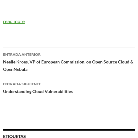
read more
Navegador
ENTRADA ANTERIOR
de
Neelie Kroes, VP of European Commission, on Open Source Cloud &
OpenNebula
entradas
ENTRADA SIGUIENTE
Understanding Cloud Vulnerabilities
ETIQUETAS