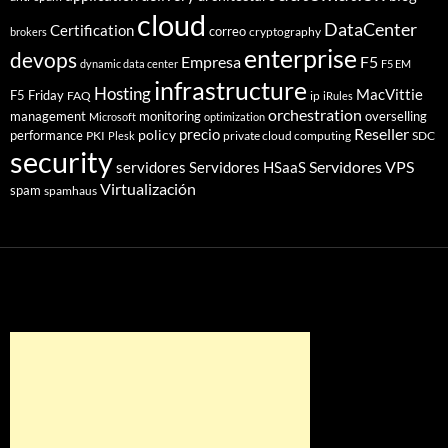
cloud
DataCenter
Certification
correo
cryptography
brokers
enterprise
devops
Empresa
F5
dynamic data center
F5 EM
infrastructure
Hosting
MacVittie
F5 Friday
FAQ
ip
iRules
orchestration
management
monitoring
overselling
Microsoft
optimization
Reseller
policy
precio
performance
PKI
private cloud computing
SDC
Plesk
security
Servidores VPS
servidores
Servidores HSaaS
Virtualización
spam
spamhaus