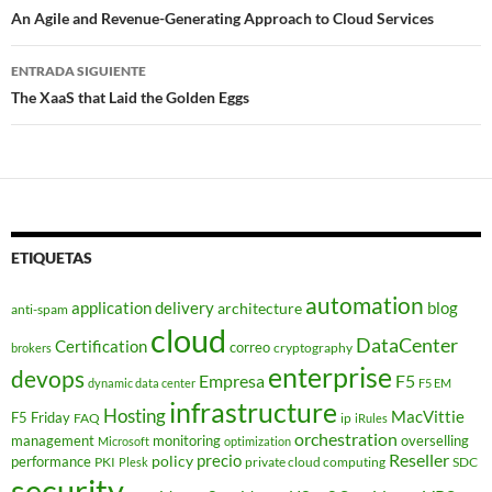
de
An Agile and Revenue-Generating Approach to Cloud Services
entradas
ENTRADA SIGUIENTE
The XaaS that Laid the Golden Eggs
ETIQUETAS
automation
application delivery
blog
architecture
anti-spam
cloud
DataCenter
Certification
correo
cryptography
brokers
enterprise
devops
Empresa
F5
dynamic data center
F5 EM
infrastructure
Hosting
MacVittie
F5 Friday
FAQ
ip
iRules
orchestration
management
monitoring
overselling
Microsoft
optimization
Reseller
policy
precio
performance
PKI
private cloud computing
SDC
Plesk
security