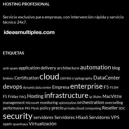
HOSTING PROFESIONAL
Servicio exclusivo para empresas, con intervención rápida y servicio
técnico 24x7.
ETIQUETAS
automation
application delivery
blog
architecture
anti-spam
cloud
DataCenter
Certification
correo
cryptography
brokers
enterprise
devops
Empresa
F5
dynamic data center
F5 EM
infrastructure
Hosting
MacVittie
F5 Friday
FAQ
ip
iRules
orchestration
management
monitoring
overselling
Microsoft
optimization
Reseller
policy
precio
performance
PKI
private cloud computing
SDC
Plesk
security
Servidores VPS
servidores
Servidores HSaaS
Virtualización
spam
spamhaus