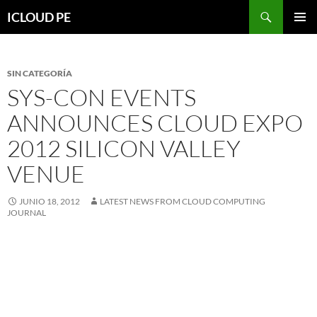
Saltar
Buscar
ICLOUD PE
hacia
MENÚ
el
PRIMAR
contenido
SIN CATEGORÍA
SYS-CON EVENTS
ANNOUNCES CLOUD EXPO
2012 SILICON VALLEY
VENUE
JUNIO 18, 2012
LATEST NEWS FROM CLOUD COMPUTING
JOURNAL