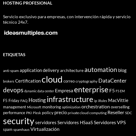
HOSTING PROFESIONAL
Servicio exclusivo para empresas, con intervención rápida y servicio
técnico 24x7.
ETIQUETAS
automation
application delivery
blog
architecture
anti-spam
cloud
DataCenter
Certification
correo
cryptography
brokers
enterprise
devops
Empresa
F5
dynamic data center
F5 EM
infrastructure
Hosting
MacVittie
F5 Friday
FAQ
ip
iRules
orchestration
management
monitoring
overselling
Microsoft
optimization
Reseller
policy
precio
performance
PKI
private cloud computing
SDC
Plesk
security
Servidores VPS
servidores
Servidores HSaaS
Virtualización
spam
spamhaus