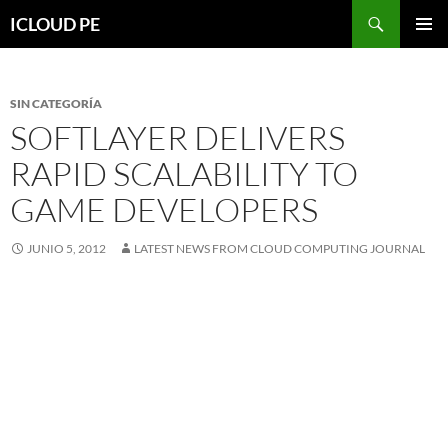
Saltar
Buscar
ICLOUD PE
hacia
MENÚ
el
PRIMAR
contenido
SIN CATEGORÍA
SOFTLAYER DELIVERS
RAPID SCALABILITY TO
GAME DEVELOPERS
JUNIO 5, 2012
LATEST NEWS FROM CLOUD COMPUTING JOURNAL