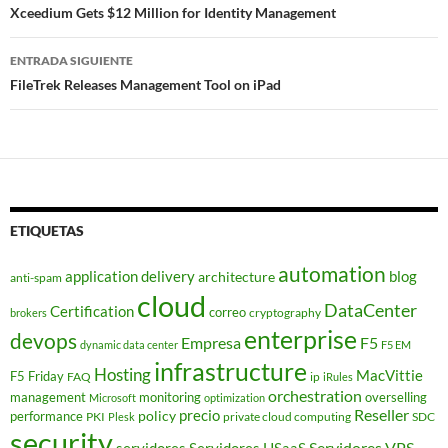
de
Xceedium Gets $12 Million for Identity Management
entradas
ENTRADA SIGUIENTE
FileTrek Releases Management Tool on iPad
ETIQUETAS
automation
application delivery
blog
architecture
anti-spam
cloud
DataCenter
Certification
correo
cryptography
brokers
enterprise
devops
Empresa
F5
dynamic data center
F5 EM
infrastructure
Hosting
MacVittie
F5 Friday
FAQ
ip
iRules
orchestration
management
monitoring
overselling
Microsoft
optimization
Reseller
policy
precio
performance
PKI
private cloud computing
SDC
Plesk
security
Servidores VPS