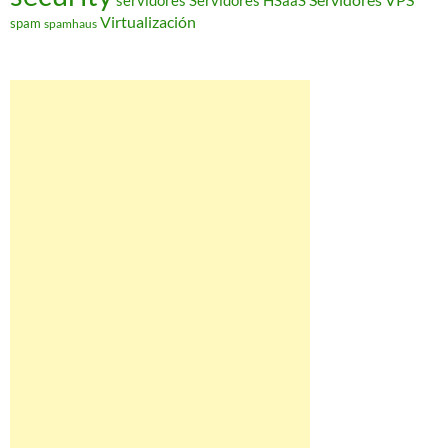
servidores
Servidores HSaaS
Virtualización
spam
spamhaus