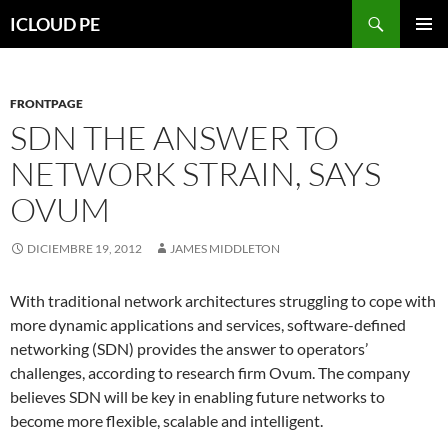
Saltar
Buscar
ICLOUD PE
hacia
MENÚ
el
PRIMAR
contenido
FRONTPAGE
SDN THE ANSWER TO
NETWORK STRAIN, SAYS
OVUM
DICIEMBRE 19, 2012
JAMES MIDDLETON
With traditional network architectures struggling to cope with
more dynamic applications and services, software-defined
networking (SDN) provides the answer to operators’
challenges, according to research firm Ovum. The company
believes SDN will be key in enabling future networks to
become more flexible, scalable and intelligent.