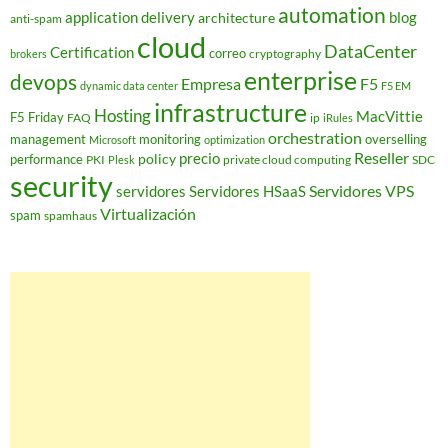
automation
application delivery
blog
architecture
anti-spam
cloud
DataCenter
Certification
correo
cryptography
brokers
enterprise
devops
Empresa
F5
dynamic data center
F5 EM
infrastructure
Hosting
MacVittie
F5 Friday
FAQ
ip
iRules
orchestration
management
monitoring
overselling
Microsoft
optimization
Reseller
policy
precio
performance
PKI
private cloud computing
SDC
Plesk
security
Servidores VPS
servidores
Servidores HSaaS
Virtualización
spam
spamhaus