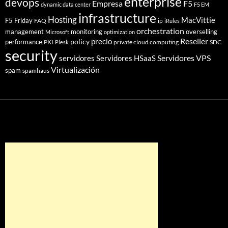
enterprise
devops
Empresa
F5
dynamic data center
F5 EM
infrastructure
Hosting
MacVittie
F5 Friday
FAQ
ip
iRules
orchestration
management
monitoring
overselling
Microsoft
optimization
Reseller
policy
precio
performance
PKI
private cloud computing
SDC
Plesk
security
Servidores VPS
servidores
Servidores HSaaS
Virtualización
spam
spamhaus