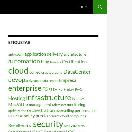
HOME
ETIQUETAS
application delivery
architecture
anti-spam
automation
blog
Certification
brokers
cloud
DataCenter
correo
cryptography
devops
Empresa
dynamic data center
enterprise
F5
F5 Friday
FAQ
F5 EM
infrastructure
Hosting
ip
iRules
MacVittie
management
monitoring
Microsoft
orchestration
overselling
performance
optimization
policy
precio
PKI
private cloud computing
Plesk
security
Reseller
servidores
SDC
Servidores VPS