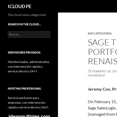
Buscar
ICLOUD PE
Saltar
The cloud news categorized.
hacia
SEARCH IN THE CLOUD…
el
Buscar:
SIN CATEGORÍA
contenido
SAGE T
PORTF
SERVIDORES PRIVADOS
RENAI
Monitorizados, administrados,
con intervención rápida y
servicio técnico 24×7.
FEBRERO 18, 20
HOMEPAGE
Jeremy Cox, Pri
HOSTING PROFESIONAL
Servicio exclusivo para
On February 15, 
empresas, con intervención
rápida y servicio técnico 24x7.
Sage SalesLogix,
(managed from t