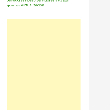
Servidores HSaaS
spam
Virtualización
spamhaus