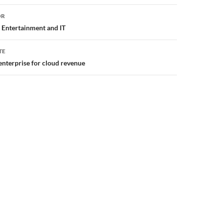
or
OR
 Entertainment and IT
TE
enterprise for cloud revenue