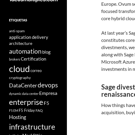
Europe. Ovum see
focused transfor
core hybrid clou
ETIQUETAS
anti-spam
At last year’s S
application delivery
constitutes cor
architecture
divestments, we
automation
blog
along with Sage
Certification
brokers
Microsoft Azure 
cloud
investments in m
correo
cryptography
devops
DataCenter
Sage divest
Empresa
renaissanc
dynamic data center
enterprise
F5
How things have
F5 Friday
FAQ
F5 EM
acquisition, buy
Hosting
infrastructure