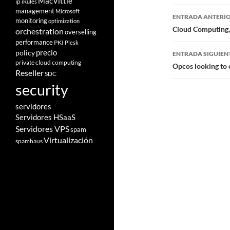
MacVittie
ip
iRules
Navegad
management
Microsoft
ENTRADA ANTERI
monitoring
optimization
de
Cloud Computing,
orchestration
overselling
performance
PKI
Plesk
entradas
policy
precio
ENTRADA SIGUIEN
private cloud computing
Opcos looking to 
Reseller
SDC
security
servidores
Servidores HSaaS
Servidores VPS
spam
Virtualización
spamhaus