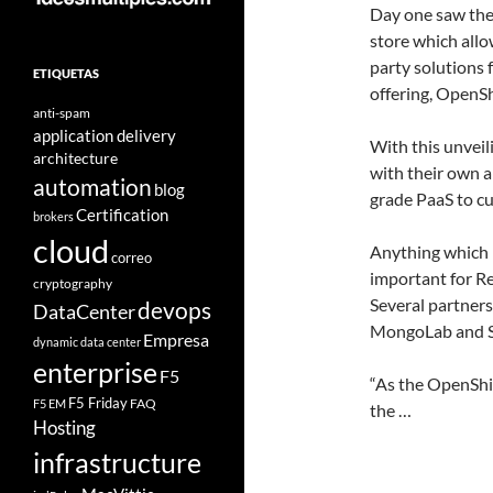
Day one saw the
store which all
party solutions 
ETIQUETAS
offering, OpenSh
anti-spam
application delivery
With this unveil
architecture
with their own a
automation
blog
grade PaaS to cu
Certification
brokers
cloud
Anything which h
correo
important for R
cryptography
Several partners
devops
DataCenter
MongoLab and S
Empresa
dynamic data center
enterprise
F5
“As the OpenShi
F5 Friday
FAQ
F5 EM
the …
Hosting
infrastructure