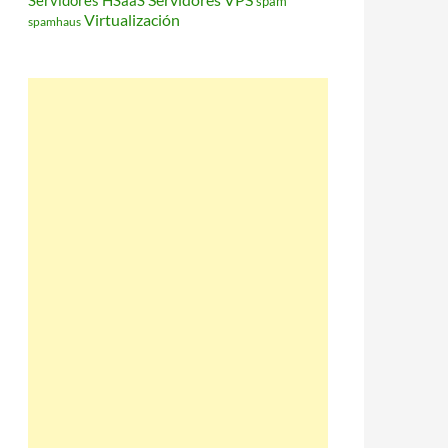
Servidores HSaaS
spam
Virtualización
spamhaus