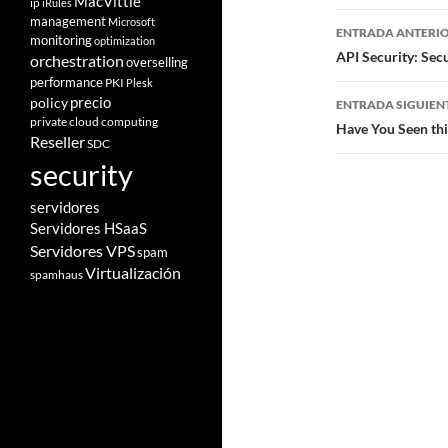
MacVittie
ip
iRules
Navegad
management
Microsoft
ENTRADA ANTERI
monitoring
optimization
de
API Security: Sec
orchestration
overselling
performance
PKI
Plesk
entradas
policy
precio
ENTRADA SIGUIEN
private cloud computing
Have You Seen th
Reseller
SDC
security
servidores
Servidores HSaaS
Servidores VPS
spam
Virtualización
spamhaus