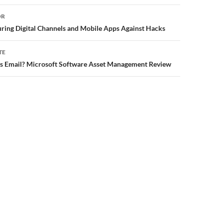
or
OR
uring Digital Channels and Mobile Apps Against Hacks
TE
is Email? Microsoft Software Asset Management Review