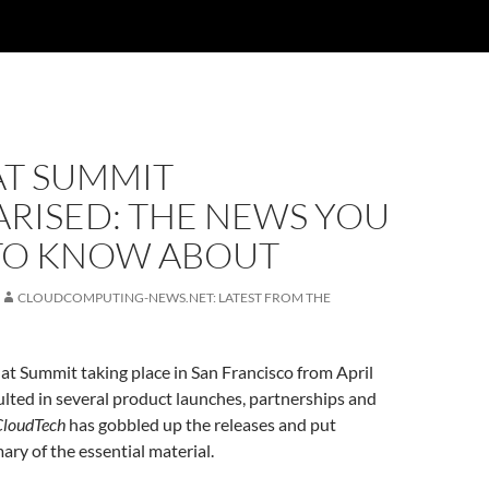
AT SUMMIT
RISED: THE NEWS YOU
TO KNOW ABOUT
CLOUDCOMPUTING-NEWS.NET: LATEST FROM THE
at Summit taking place in San Francisco from April
ulted in several product launches, partnerships and
CloudTech
has gobbled up the releases and put
ry of the essential material.