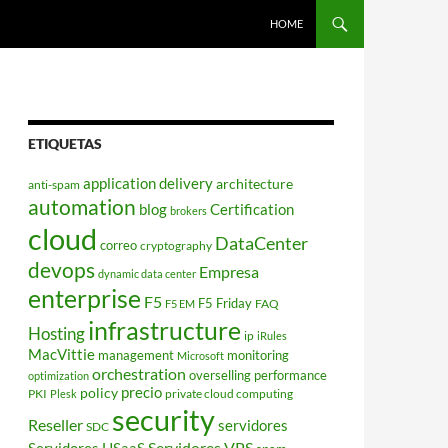
HOME
ETIQUETAS
application delivery
architecture
anti-spam
automation
blog
Certification
brokers
cloud
DataCenter
correo
cryptography
devops
Empresa
dynamic data center
enterprise
F5
F5 Friday
FAQ
F5 EM
infrastructure
Hosting
ip
iRules
MacVittie
management
monitoring
Microsoft
orchestration
overselling
performance
optimization
policy
precio
PKI
private cloud computing
Plesk
security
Reseller
servidores
SDC
Servidores VPS