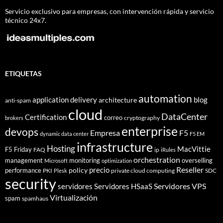
Servicio exclusivo para empresas, con intervención rápida y servicio
técnico 24x7.
ETIQUETAS
automation
application delivery
blog
architecture
anti-spam
cloud
DataCenter
Certification
correo
cryptography
brokers
enterprise
devops
Empresa
F5
dynamic data center
F5 EM
infrastructure
Hosting
MacVittie
F5 Friday
FAQ
ip
iRules
orchestration
management
monitoring
overselling
Microsoft
optimization
Reseller
policy
precio
performance
PKI
private cloud computing
SDC
Plesk
security
Servidores VPS
servidores
Servidores HSaaS
Virtualización
spam
spamhaus