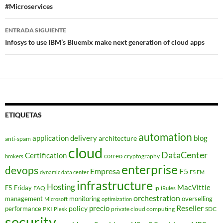
#Microservices
entradas
ENTRADA SIGUIENTE
Infosys to use IBM’s Bluemix make next generation of cloud apps
ETIQUETAS
automation
application delivery
blog
architecture
anti-spam
cloud
DataCenter
Certification
correo
cryptography
brokers
enterprise
devops
Empresa
F5
dynamic data center
F5 EM
infrastructure
Hosting
MacVittie
F5 Friday
FAQ
ip
iRules
orchestration
management
monitoring
overselling
Microsoft
optimization
Reseller
policy
precio
performance
PKI
private cloud computing
SDC
Plesk
security