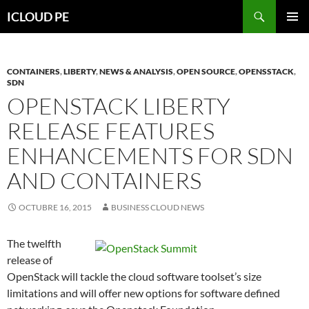
Saltar
Buscar
ICLOUD PE
hacia
MENÚ
el
PRIMAR
contenido
CONTAINERS
,
LIBERTY
,
NEWS & ANALYSIS
,
OPEN SOURCE
,
OPENSSTACK
,
SDN
OPENSTACK LIBERTY
RELEASE FEATURES
ENHANCEMENTS FOR SDN
AND CONTAINERS
OCTUBRE 16, 2015
BUSINESS CLOUD NEWS
The twelfth
release of
OpenStack will tackle the cloud software toolset’s size
limitations and will offer new options for software defined