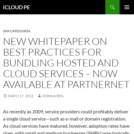
Saltar
Buscar
ICLOUD PE
hacia
MENÚ
el
PRIMAR
contenido
SIN CATEGORÍA
NEW WHITEPAPER ON
BEST PRACTICES FOR
BUNDLING HOSTED AND
CLOUD SERVICES – NOW
AVAILABLE AT PARTNERNET
MAYO 17, 2012
JOSHUA BEIL
As recently as 2009, service providers could profitably deliver
a single cloud service—such as e-mail or domain registration.
As cloud services have matured, however, adoption rates have
risen, with small and medium businesses (SMBs) now typically