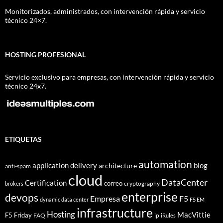
Monitorizados, administrados, con intervención rápida y servicio
técnico 24×7.
HOSTING PROFESIONAL
Servicio exclusivo para empresas, con intervención rápida y servicio
técnico 24x7.
ETIQUETAS
automation
application delivery
blog
architecture
anti-spam
cloud
DataCenter
Certification
correo
cryptography
brokers
enterprise
devops
Empresa
F5
dynamic data center
F5 EM
infrastructure
Hosting
MacVittie
F5 Friday
FAQ
ip
iRules