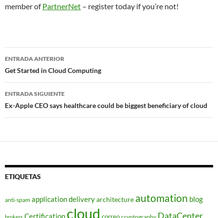
member of
PartnerNet
– register today if you’re not!
Navegador
ENTRADA ANTERIOR
de
Get Started in Cloud Computing
entradas
ENTRADA SIGUIENTE
Ex-Apple CEO says healthcare could be biggest beneficiary of cloud
ETIQUETAS
automation
application delivery
blog
architecture
anti-spam
cloud
DataCenter
Certification
correo
cryptography
brokers