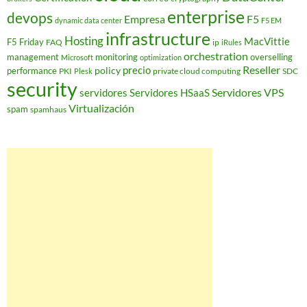
enterprise
devops
Empresa
F5
dynamic data center
F5 EM
infrastructure
Hosting
MacVittie
F5 Friday
FAQ
ip
iRules
orchestration
management
monitoring
overselling
Microsoft
optimization
Reseller
policy
precio
performance
PKI
private cloud computing
SDC
Plesk
security
Servidores VPS
servidores
Servidores HSaaS
Virtualización
spam
spamhaus