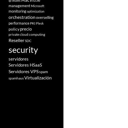
MacVittie
ip
iRules
management
Microsoft
monitoring
optimization
orchestration
overselling
performance
PKI
Plesk
policy
precio
private cloud computing
Reseller
SDC
security
servidores
Servidores HSaaS
Servidores VPS
spam
Virtualización
spamhaus