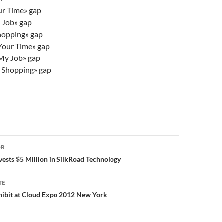
ur Time» gap
y Job» gap
opping» gap
 Your Time» gap
 My Job» gap
 Shopping» gap
or
OR
nvests $5 Million in SilkRoad Technology
TE
hibit at Cloud Expo 2012 New York