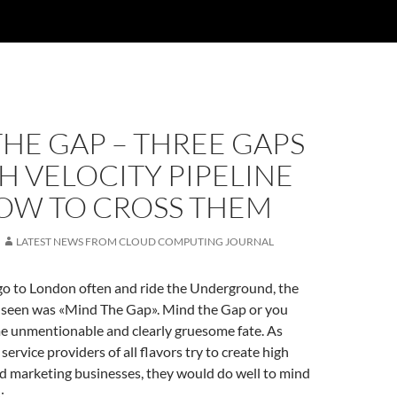
HE GAP – THREE GAPS
H VELOCITY PIPELINE
OW TO CROSS THEM
LATEST NEWS FROM CLOUD COMPUTING JOURNAL
go to London often and ride the Underground, the
n seen was «Mind The Gap». Mind the Gap or you
me unmentionable and clearly gruesome fate. As
ervice providers of all flavors try to create high
nd marketing businesses, they would do well to mind
: