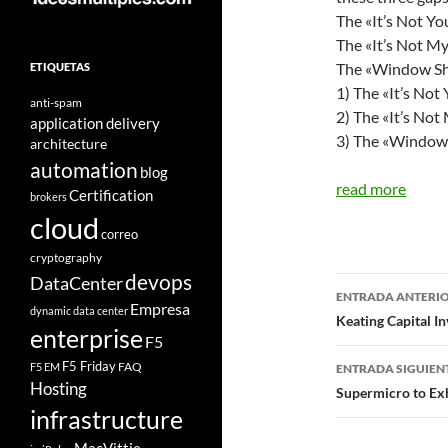
The «It’s Not Yo
The «It’s Not M
The «Window Sh
ETIQUETAS
1) The «It’s Not
anti-spam
2) The «It’s Not
application delivery
3) The «Window
architecture
automation
blog
read more
Certification
brokers
cloud
correo
cryptography
devops
DataCenter
Navegad
ENTRADA ANTERI
Empresa
dynamic data center
de
Keating Capital I
enterprise
F5
entradas
F5 Friday
FAQ
F5 EM
ENTRADA SIGUIEN
Hosting
Supermicro to Ex
infrastructure