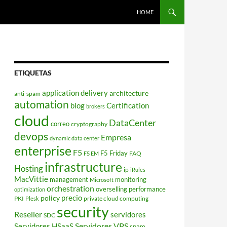
HOME
ETIQUETAS
application delivery
architecture
anti-spam
automation
blog
Certification
brokers
cloud
DataCenter
correo
cryptography
devops
Empresa
dynamic data center
enterprise
F5
F5 Friday
FAQ
F5 EM
infrastructure
Hosting
ip
iRules
MacVittie
management
monitoring
Microsoft
orchestration
overselling
performance
optimization
policy
precio
PKI
private cloud computing
Plesk
security
Reseller
servidores
SDC
Servidores VPS
Servidores HSaaS
spam