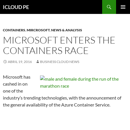
Saltar
Buscar
ICLOUD PE
hacia
MENÚ
el
PRIMAR
contenido
CONTAINERS
,
MIRCROSOFT
,
NEWS & ANALYSIS
MICROSOFT ENTERS THE
CONTAINERS RACE
ABRIL 19, 2016
BUSINESS CLOUD NEWS
Microsoft has
cashed in on
one of the
industry’s trending technologies, with the announcement of
the general availability of the Azure Container Service.