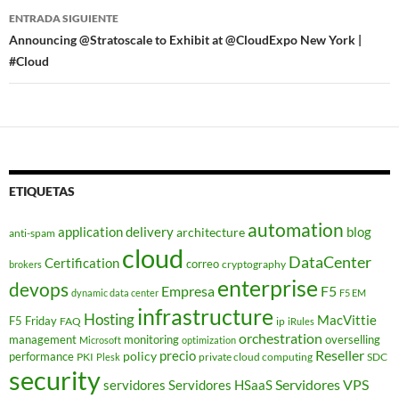
entradas
ENTRADA SIGUIENTE
Announcing @Stratoscale to Exhibit at @CloudExpo New York |
#Cloud
ETIQUETAS
automation
application delivery
blog
architecture
anti-spam
cloud
DataCenter
Certification
correo
cryptography
brokers
enterprise
devops
Empresa
F5
dynamic data center
F5 EM
infrastructure
Hosting
MacVittie
F5 Friday
FAQ
ip
iRules
orchestration
management
monitoring
overselling
Microsoft
optimization
Reseller
policy
precio
performance
PKI
private cloud computing
SDC
Plesk
security
Servidores VPS
servidores
Servidores HSaaS