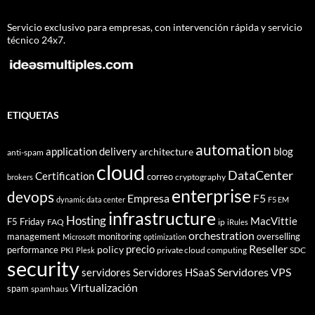
Servicio exclusivo para empresas, con intervención rápida y servicio
técnico 24x7.
ETIQUETAS
automation
application delivery
blog
architecture
anti-spam
cloud
DataCenter
Certification
correo
cryptography
brokers
enterprise
devops
Empresa
F5
dynamic data center
F5 EM
infrastructure
Hosting
MacVittie
F5 Friday
FAQ
ip
iRules
orchestration
management
monitoring
overselling
Microsoft
optimization
Reseller
policy
precio
performance
PKI
private cloud computing
SDC
Plesk
security
Servidores VPS
servidores
Servidores HSaaS
Virtualización
spam
spamhaus