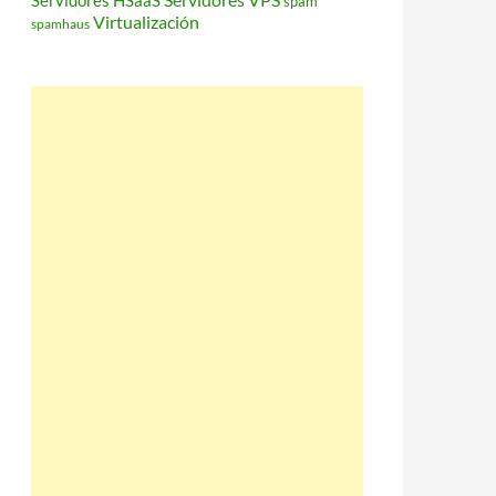
Servidores HSaaS
spam
Virtualización
spamhaus