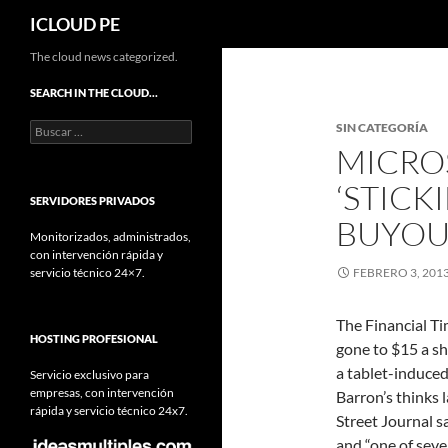
Buscar
ICLOUD PE
Saltar
The cloud news categorized.
hacia
SEARCH IN THE CLOUD…
el
Buscar:
SIN CATEGORÍA
contenido
MICRO
‘STICK
SERVIDORES PRIVADOS
BUYOU
Monitorizados, administrados,
con intervención rápida y
servicio técnico 24×7.
FEBRERO 3, 201
The Financial Ti
HOSTING PROFESIONAL
gone to $15 a s
a tablet-induced
Servicio exclusivo para
empresas, con intervención
Barron’s thinks 
rápida y servicio técnico 24x7.
Street Journal sa
and “one of seve