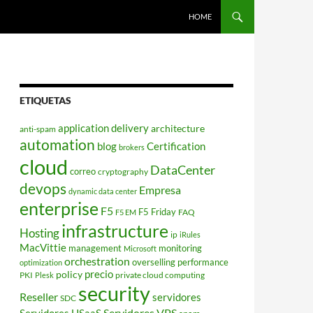
HOME
ETIQUETAS
application delivery
architecture
anti-spam
automation
blog
Certification
brokers
cloud
DataCenter
correo
cryptography
devops
Empresa
dynamic data center
enterprise
F5
F5 Friday
FAQ
F5 EM
infrastructure
Hosting
ip
iRules
MacVittie
management
monitoring
Microsoft
orchestration
overselling
performance
optimization
policy
precio
PKI
private cloud computing
Plesk
security
Reseller
servidores
SDC
Servidores VPS