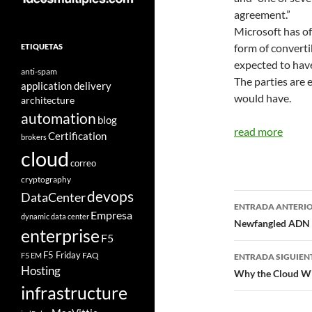
agreement.”
Microsoft has off
form of convertib
ETIQUETAS
expected to have
anti-spam
The parties are 
application delivery
would have.
architecture
automation
blog
read more
Certification
brokers
cloud
correo
cryptography
devops
DataCenter
Navegad
ENTRADA ANTERI
Empresa
dynamic data center
de
Newfangled ADN 
enterprise
F5
entradas
F5 Friday
FAQ
F5 EM
ENTRADA SIGUIEN
Hosting
Why the Cloud Wi
infrastructure