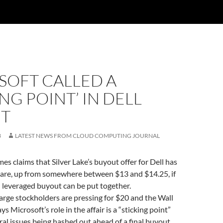
SOFT CALLED A
ING POINT’ IN DELL
T
3
LATEST NEWS FROM CLOUD COMPUTING JOURNAL
mes claims that Silver Lake’s buyout offer for Dell has
hare, up from somewhere between $13 and $14.25, if
 leveraged buyout can be put together.
large stockholders are pressing for $20 and the Wall
ys Microsoft’s role in the affair is a “sticking point”
ral issues being hashed out ahead of a final buyout