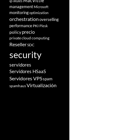
MacVittie
ip
iRules
management
Microsoft
monitoring
optimization
orchestration
overselling
performance
PKI
Plesk
policy
precio
private cloud computing
Reseller
SDC
security
servidores
Servidores HSaaS
Servidores VPS
spam
Virtualización
spamhaus