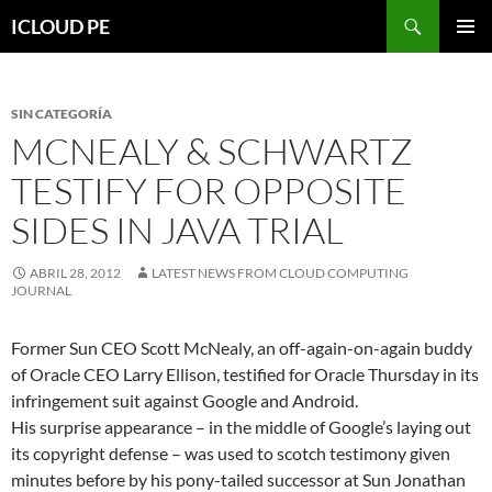
Saltar
Buscar
ICLOUD PE
hacia
MENÚ
el
PRIMAR
contenido
SIN CATEGORÍA
MCNEALY & SCHWARTZ
TESTIFY FOR OPPOSITE
SIDES IN JAVA TRIAL
ABRIL 28, 2012
LATEST NEWS FROM CLOUD COMPUTING
JOURNAL
Former Sun CEO Scott McNealy, an off-again-on-again buddy
of Oracle CEO Larry Ellison, testified for Oracle Thursday in its
infringement suit against Google and Android.
His surprise appearance – in the middle of Google’s laying out
its copyright defense – was used to scotch testimony given
minutes before by his pony-tailed successor at Sun Jonathan