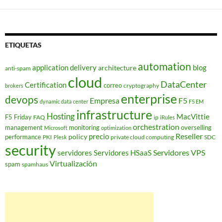
ETIQUETAS
automation
application delivery
blog
architecture
anti-spam
cloud
DataCenter
Certification
correo
cryptography
brokers
enterprise
devops
Empresa
F5
dynamic data center
F5 EM
infrastructure
Hosting
MacVittie
F5 Friday
FAQ
ip
iRules
orchestration
management
monitoring
overselling
Microsoft
optimization
Reseller
policy
precio
performance
PKI
private cloud computing
SDC
Plesk
security
Servidores VPS
servidores
Servidores HSaaS
Virtualización
spam
spamhaus