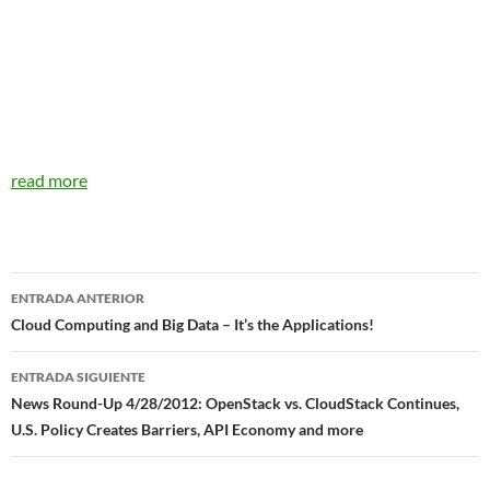
read more
Navegador
ENTRADA ANTERIOR
de
Cloud Computing and Big Data – It’s the Applications!
entradas
ENTRADA SIGUIENTE
News Round-Up 4/28/2012: OpenStack vs. CloudStack Continues,
U.S. Policy Creates Barriers, API Economy and more