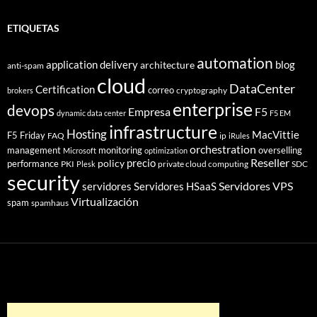
ETIQUETAS
automation
application delivery
blog
architecture
anti-spam
cloud
DataCenter
Certification
correo
cryptography
brokers
enterprise
devops
Empresa
F5
dynamic data center
F5 EM
infrastructure
Hosting
MacVittie
F5 Friday
FAQ
ip
iRules
orchestration
management
monitoring
overselling
Microsoft
optimization
Reseller
policy
precio
performance
PKI
private cloud computing
SDC
Plesk
security
Servidores VPS
servidores
Servidores HSaaS
Virtualización
spam
spamhaus