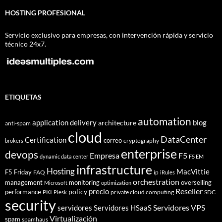
HOSTING PROFESIONAL
Servicio exclusivo para empresas, con intervención rápida y servicio
técnico 24x7.
ETIQUETAS
automation
application delivery
blog
architecture
anti-spam
cloud
DataCenter
Certification
correo
cryptography
brokers
enterprise
devops
Empresa
F5
dynamic data center
F5 EM
infrastructure
Hosting
MacVittie
F5 Friday
FAQ
ip
iRules
orchestration
management
monitoring
overselling
Microsoft
optimization
Reseller
policy
precio
performance
PKI
private cloud computing
SDC
Plesk
security
Servidores VPS
servidores
Servidores HSaaS
Virtualización
spam
spamhaus