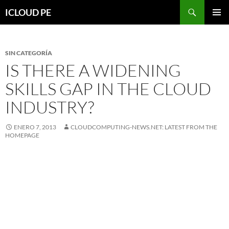
Saltar
Buscar
ICLOUD PE
hacia
MENÚ
el
PRIMAR
contenido
SIN CATEGORÍA
IS THERE A WIDENING
SKILLS GAP IN THE CLOUD
INDUSTRY?
ENERO 7, 2013
CLOUDCOMPUTING-NEWS.NET: LATEST FROM THE
HOMEPAGE