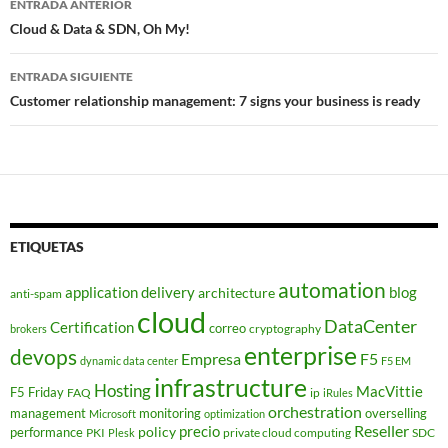
ENTRADA ANTERIOR
de
Cloud & Data & SDN, Oh My!
entradas
ENTRADA SIGUIENTE
Customer relationship management: 7 signs your business is ready
ETIQUETAS
automation
application delivery
blog
architecture
anti-spam
cloud
DataCenter
Certification
correo
cryptography
brokers
enterprise
devops
Empresa
F5
dynamic data center
F5 EM
infrastructure
Hosting
MacVittie
F5 Friday
FAQ
ip
iRules
orchestration
management
monitoring
overselling
Microsoft
optimization
Reseller
policy
precio
performance
PKI
private cloud computing
SDC
Plesk