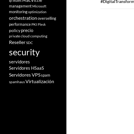
MacVittie
ip
iRules
#DigitalTransfor
management
Microsoft
monitoring
optimization
orchestration
overselling
performance
PKI
Plesk
policy
precio
private cloud computing
Reseller
SDC
security
servidores
Servidores HSaaS
Servidores VPS
spam
Virtualización
spamhaus