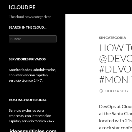
Buscar
ICLOUD PE
Saltar
The cloud news categorized.
hacia
SEARCH IN THE CLOUD…
el
Buscar:
SIN CATEGORÍA
contenido
HOW T
@DEVOP
SERVIDORES PRIVADOS
#DEVO
Monitorizados, administrados,
con intervención rápida y
#MONI
servicio técnico 24×7.
JULIO 14, 2017
HOSTING PROFESIONAL
DevOps at Cloud
Servicio exclusivo para
at the Santa Cla
empresas, con intervención
located with 21s
rápida y servicio técnico 24x7.
a rock star conf