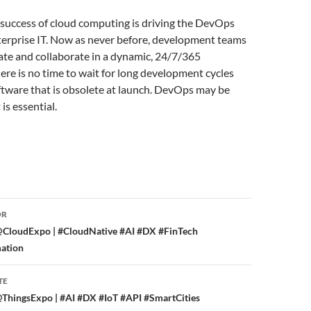
success of cloud computing is driving the DevOps
terprise IT. Now as never before, development teams
e and collaborate in a dynamic, 24/7/365
re is no time to wait for long development cycles
ftware that is obsolete at launch. DevOps may be
 is essential.
or
OR
CloudExpo | #CloudNative #AI #DX #FinTech
mation
TE
ThingsExpo | #AI #DX #IoT #API #SmartCities