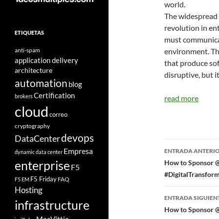
world.
The widespread 
revolution in en
ETIQUETAS
must communicat
anti-spam
environment. The
application delivery
that produce so
architecture
disruptive, but it
automation
blog
Certification
brokers
read more
cloud
correo
cryptography
devops
DataCenter
Navegad
Empresa
ENTRADA ANTERI
dynamic data center
de
enterprise
How to Sponsor @
F5
#DigitalTransfor
entradas
F5 Friday
FAQ
F5 EM
Hosting
ENTRADA SIGUIEN
infrastructure
How to Sponsor @