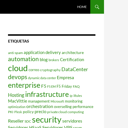
HOME
ETIQUETAS
application delivery
architecture
anti-spam
automation
blog
Certification
brokers
cloud
DataCenter
correo
cryptography
devops
Empresa
dynamic data center
enterprise
F5
F5 Friday
FAQ
F5 EM
infrastructure
Hosting
ip
iRules
MacVittie
management
monitoring
Microsoft
orchestration
overselling
performance
optimization
policy
precio
PKI
private cloud computing
Plesk
security
Reseller
servidores
SDC
Servidores VPS
Servidores HSaaS
spam