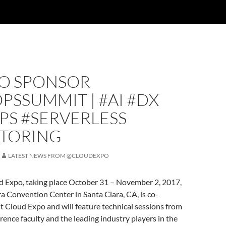
O SPONSOR
SSUMMIT | #AI #DX
PS #SERVERLESS
TORING
LATEST NEWS FROM @CLOUDEXPO
 Expo, taking place October 31 – November 2, 2017,
ra Convention Center in Santa Clara, CA, is co-
t Cloud Expo and will feature technical sessions from
erence faculty and the leading industry players in the