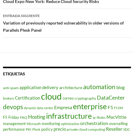
de
Cloud Expo New York: Reduce Cloud Security Risks
entradas
ENTRADA SIGUIENTE
Variation of previously reported vulnerability in older versions of
Parallels Plesk Panel
ETIQUETAS
automation
application delivery
blog
architecture
anti-spam
cloud
DataCenter
Certification
correo
cryptography
brokers
enterprise
devops
Empresa
F5
dynamic data center
F5 EM
infrastructure
Hosting
MacVittie
F5 Friday
FAQ
ip
iRules
orchestration
management
monitoring
overselling
Microsoft
optimization
Reseller
policy
precio
performance
PKI
private cloud computing
SDC
Plesk