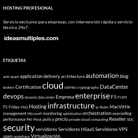
HOSTING PROFESIONAL
Servicio exclusivo para empresas, con intervención rápida y servicio
técnico 24x7.
ETIQUETAS
automation
application delivery
blog
architecture
anti-spam
cloud
DataCenter
Certification
correo
cryptography
brokers
enterprise
devops
Empresa
F5
dynamic data center
F5 EM
infrastructure
Hosting
MacVittie
F5 Friday
FAQ
ip
iRules
orchestration
management
monitoring
overselling
Microsoft
optimization
Reseller
policy
precio
performance
PKI
private cloud computing
SDC
Plesk
security
Servidores VPS
servidores
Servidores HSaaS
Virtualización
spam
spamhaus