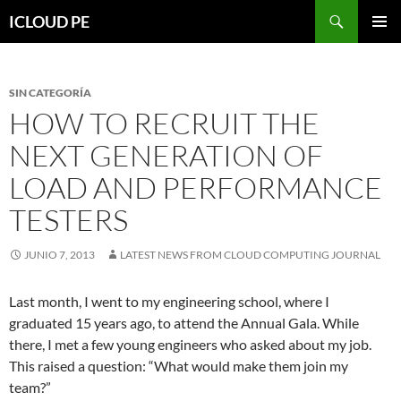
Saltar
Buscar
ICLOUD PE
hacia
MENÚ
el
PRIMAR
contenido
SIN CATEGORÍA
HOW TO RECRUIT THE
NEXT GENERATION OF
LOAD AND PERFORMANCE
TESTERS
JUNIO 7, 2013
LATEST NEWS FROM CLOUD COMPUTING JOURNAL
Last month, I went to my engineering school, where I
graduated 15 years ago, to attend the Annual Gala. While
there, I met a few young engineers who asked about my job.
This raised a question: “What would make them join my
team?”