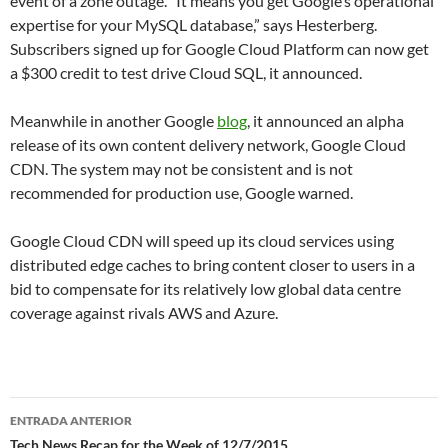
event of a zone outage. “It means you get Google’s operational
expertise for your MySQL database,” says Hesterberg.
Subscribers signed up for Google Cloud Platform can now get
a $300 credit to test drive Cloud SQL, it announced.
Meanwhile in another Google
blog
, it announced an alpha
release of its own content delivery network, Google Cloud
CDN. The system may not be consistent and is not
recommended for production use, Google warned.
Google Cloud CDN will speed up its cloud services using
distributed edge caches to bring content closer to users in a
bid to compensate for its relatively low global data centre
coverage against rivals AWS and Azure.
Navegador
ENTRADA ANTERIOR
Tech News Recap for the Week of 12/7/2015