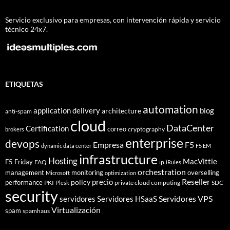
Servicio exclusivo para empresas, con intervención rápida y servicio
técnico 24x7.
ETIQUETAS
automation
application delivery
blog
architecture
anti-spam
cloud
DataCenter
Certification
correo
cryptography
brokers
enterprise
devops
Empresa
F5
dynamic data center
F5 EM
infrastructure
Hosting
MacVittie
F5 Friday
FAQ
ip
iRules
orchestration
management
monitoring
overselling
Microsoft
optimization
Reseller
policy
precio
performance
PKI
private cloud computing
SDC
Plesk
security
Servidores VPS
servidores
Servidores HSaaS
Virtualización
spam
spamhaus