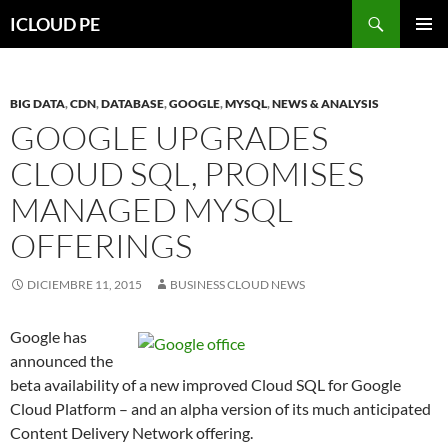
Saltar
Buscar
ICLOUD PE
hacia
MENÚ
el
PRIMAR
contenido
BIG DATA
,
CDN
,
DATABASE
,
GOOGLE
,
MYSQL
,
NEWS & ANALYSIS
GOOGLE UPGRADES
CLOUD SQL, PROMISES
MANAGED MYSQL
OFFERINGS
DICIEMBRE 11, 2015
BUSINESS CLOUD NEWS
Google has
announced the
beta availability of a new improved Cloud SQL for Google
Cloud Platform – and an alpha version of its much anticipated
Content Delivery Network offering.