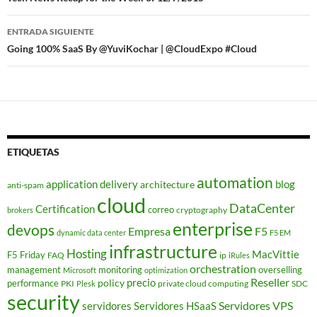
de
entradas
ENTRADA SIGUIENTE
Going 100% SaaS By @YuviKochar | @CloudExpo #Cloud
ETIQUETAS
automation
application delivery
blog
architecture
anti-spam
cloud
DataCenter
Certification
correo
cryptography
brokers
enterprise
devops
Empresa
F5
dynamic data center
F5 EM
infrastructure
Hosting
MacVittie
F5 Friday
FAQ
ip
iRules
orchestration
management
monitoring
overselling
Microsoft
optimization
Reseller
policy
precio
performance
PKI
private cloud computing
SDC
Plesk
security
Servidores VPS
servidores
Servidores HSaaS