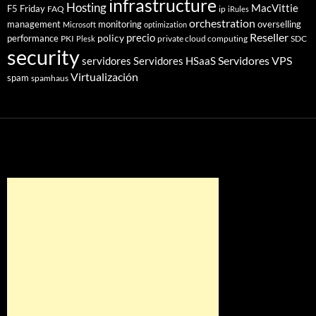
infrastructure
Hosting
MacVittie
F5 Friday
FAQ
ip
iRules
orchestration
management
monitoring
overselling
Microsoft
optimization
Reseller
policy
precio
performance
PKI
private cloud computing
SDC
Plesk
security
Servidores VPS
servidores
Servidores HSaaS
Virtualización
spam
spamhaus