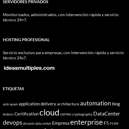
SERVIDORES PRIVADOS
Monitorizados, administrados, con intervención rápida y servicio
técnico 24×7.
HOSTING PROFESIONAL
Servicio exclusivo para empresas, con intervención rápida y servicio
técnico 24x7.
ETIQUETAS
automation
application delivery
blog
architecture
anti-spam
cloud
DataCenter
Certification
correo
cryptography
brokers
enterprise
devops
Empresa
F5
dynamic data center
F5 EM