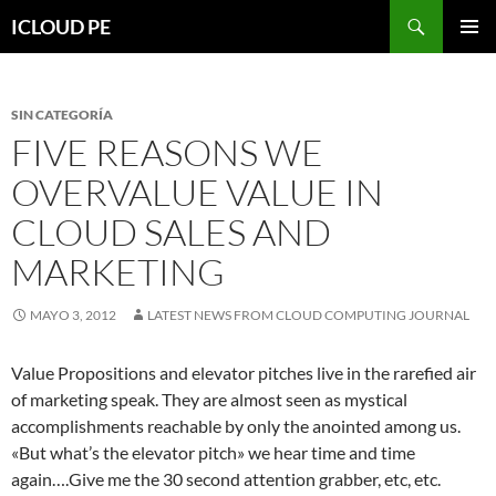
Saltar
Buscar
ICLOUD PE
hacia
MENÚ
el
PRIMAR
contenido
SIN CATEGORÍA
FIVE REASONS WE
OVERVALUE VALUE IN
CLOUD SALES AND
MARKETING
MAYO 3, 2012
LATEST NEWS FROM CLOUD COMPUTING JOURNAL
Value Propositions and elevator pitches live in the rarefied air
of marketing speak. They are almost seen as mystical
accomplishments reachable by only the anointed among us.
«But what’s the elevator pitch» we hear time and time
again….Give me the 30 second attention grabber, etc, etc.