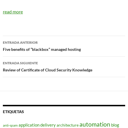
read more
Navegador
ENTRADA ANTERIOR
de
Five benefits of “blackbox” managed hosting
entradas
ENTRADA SIGUIENTE
Review of Certificate of Cloud Security Knowledge
ETIQUETAS
automation
application delivery
blog
architecture
anti-spam