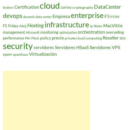
cloud
DataCenter
Certification
correo
cryptography
brokers
enterprise
devops
Empresa
F5
dynamic data center
F5 EM
infrastructure
Hosting
MacVittie
F5 Friday
FAQ
ip
iRules
orchestration
management
monitoring
overselling
Microsoft
optimization
Reseller
policy
precio
performance
PKI
private cloud computing
SDC
Plesk
security
Servidores VPS
servidores
Servidores HSaaS
Virtualización
spam
spamhaus