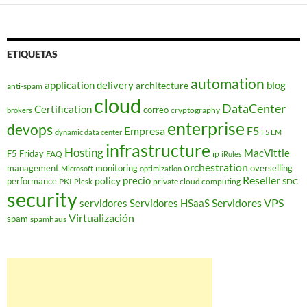
ETIQUETAS
automation
application delivery
blog
architecture
anti-spam
cloud
DataCenter
Certification
correo
cryptography
brokers
enterprise
devops
Empresa
F5
dynamic data center
F5 EM
infrastructure
Hosting
MacVittie
F5 Friday
FAQ
ip
iRules
orchestration
management
monitoring
overselling
Microsoft
optimization
Reseller
policy
precio
performance
PKI
private cloud computing
SDC
Plesk
security
Servidores VPS
servidores
Servidores HSaaS
Virtualización
spam
spamhaus