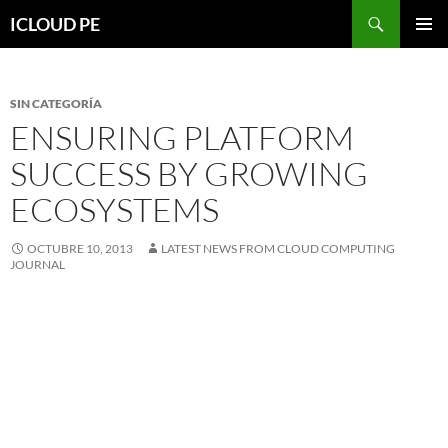
Saltar
Buscar
ICLOUD PE
hacia
MENÚ
el
PRIMAR
contenido
SIN CATEGORÍA
ENSURING PLATFORM
SUCCESS BY GROWING
ECOSYSTEMS
OCTUBRE 10, 2013
LATEST NEWS FROM CLOUD COMPUTING
JOURNAL