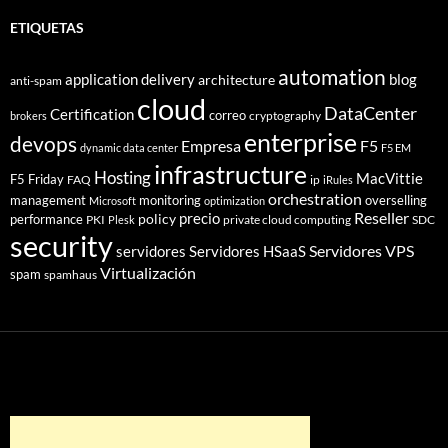
ETIQUETAS
automation
application delivery
blog
architecture
anti-spam
cloud
DataCenter
Certification
correo
cryptography
brokers
enterprise
devops
Empresa
F5
dynamic data center
F5 EM
infrastructure
Hosting
MacVittie
F5 Friday
FAQ
ip
iRules
orchestration
management
monitoring
overselling
Microsoft
optimization
Reseller
policy
precio
performance
PKI
private cloud computing
SDC
Plesk
security
Servidores VPS
servidores
Servidores HSaaS
Virtualización
spam
spamhaus