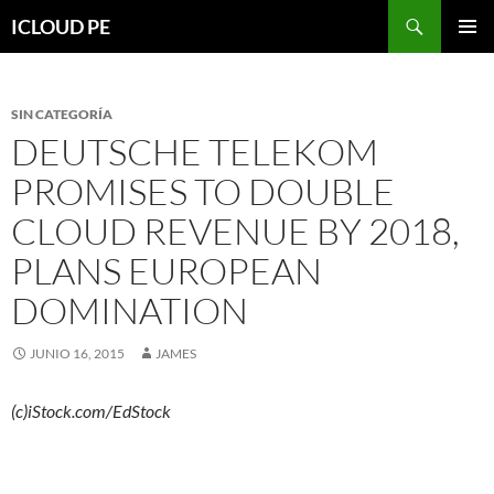
Saltar
Buscar
ICLOUD PE
hacia
MENÚ
el
PRIMAR
contenido
SIN CATEGORÍA
DEUTSCHE TELEKOM
PROMISES TO DOUBLE
CLOUD REVENUE BY 2018,
PLANS EUROPEAN
DOMINATION
JUNIO 16, 2015
JAMES
(c)iStock.com/EdStock