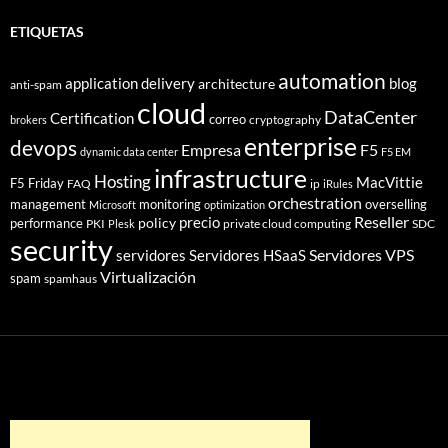
ETIQUETAS
automation
application delivery
blog
architecture
anti-spam
cloud
DataCenter
Certification
correo
cryptography
brokers
enterprise
devops
Empresa
F5
dynamic data center
F5 EM
infrastructure
Hosting
MacVittie
F5 Friday
FAQ
ip
iRules
orchestration
management
monitoring
overselling
Microsoft
optimization
Reseller
policy
precio
performance
PKI
private cloud computing
SDC
Plesk
security
Servidores VPS
servidores
Servidores HSaaS
Virtualización
spam
spamhaus