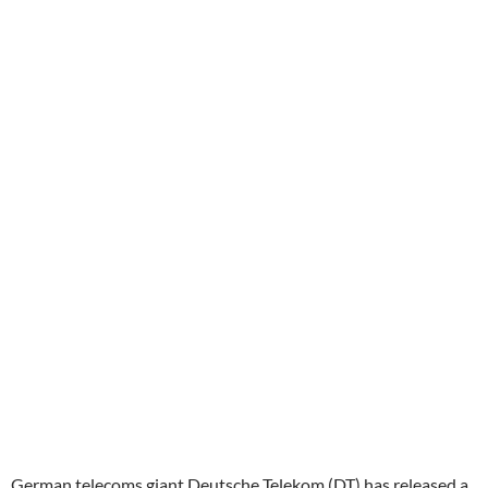
German telecoms giant Deutsche Telekom (DT) has released a