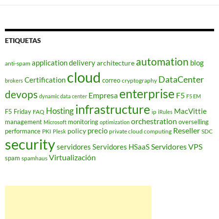
ETIQUETAS
automation
application delivery
blog
architecture
anti-spam
cloud
DataCenter
Certification
correo
cryptography
brokers
enterprise
devops
Empresa
F5
dynamic data center
F5 EM
infrastructure
Hosting
MacVittie
F5 Friday
FAQ
ip
iRules
orchestration
management
monitoring
overselling
Microsoft
optimization
Reseller
policy
precio
performance
PKI
private cloud computing
SDC
Plesk
security
Servidores VPS
servidores
Servidores HSaaS
Virtualización
spam
spamhaus