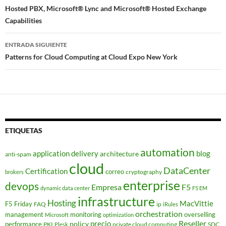
Hosted PBX, Microsoft® Lync and Microsoft® Hosted Exchange
entradas
Capabilities
ENTRADA SIGUIENTE
Patterns for Cloud Computing at Cloud Expo New York
ETIQUETAS
automation
application delivery
blog
architecture
anti-spam
cloud
DataCenter
Certification
correo
cryptography
brokers
enterprise
devops
Empresa
F5
dynamic data center
F5 EM
infrastructure
Hosting
MacVittie
F5 Friday
FAQ
ip
iRules
orchestration
management
monitoring
overselling
Microsoft
optimization
Reseller
policy
precio
performance
PKI
private cloud computing
SDC
Plesk