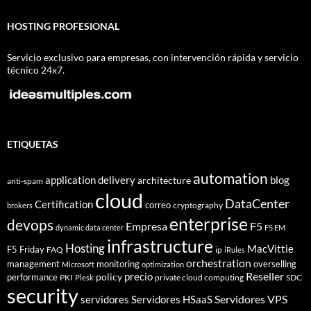
HOSTING PROFESIONAL
Servicio exclusivo para empresas, con intervención rápida y servicio
técnico 24x7.
ETIQUETAS
automation
application delivery
blog
architecture
anti-spam
cloud
DataCenter
Certification
correo
cryptography
brokers
enterprise
devops
Empresa
F5
dynamic data center
F5 EM
infrastructure
Hosting
MacVittie
F5 Friday
FAQ
ip
iRules
orchestration
management
monitoring
overselling
Microsoft
optimization
Reseller
policy
precio
performance
PKI
private cloud computing
SDC
Plesk
security
Servidores VPS
servidores
Servidores HSaaS