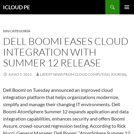
Saltar
Buscar
ICLOUD PE
hacia
MENÚ
el
PRIMAR
contenido
SIN CATEGORÍA
DELL BOOMI EASES CLOUD
INTEGRATION WITH
SUMMER 12 RELEASE
JUNIO 5, 2012
LATEST NEWS FROM CLOUD COMPUTING JOURNAL
Dell Boomi on Tuesday announced an improved cloud
integration platform that helps organizations modernize,
simplify and manage their changing IT environments. Dell
Boomi AtomSphere Summer 12 expands application and data
integration capabilities, enhances security and offers Boomi
Assure, crowd-sourced regression testing. According to Rick
Nucci, General Manager, Dell Boomi, “AtomSphere Summer 12