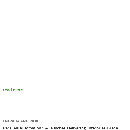
read more
Navegador
ENTRADA ANTERIOR
de
Parallels Automation 5.4 Launches, Delivering Enterprise-Grade