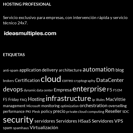
HOSTING PROFESIONAL
Servicio exclusivo para empresas, con intervención rápida y servicio
técnico 24x7.
ETIQUETAS
automation
application delivery
blog
architecture
anti-spam
cloud
DataCenter
Certification
correo
cryptography
brokers
enterprise
devops
Empresa
F5
dynamic data center
F5 EM
infrastructure
Hosting
MacVittie
F5 Friday
FAQ
ip
iRules
orchestration
management
monitoring
overselling
Microsoft
optimization
Reseller
policy
precio
performance
PKI
private cloud computing
SDC
Plesk
security
Servidores VPS
servidores
Servidores HSaaS
Virtualización
spam
spamhaus