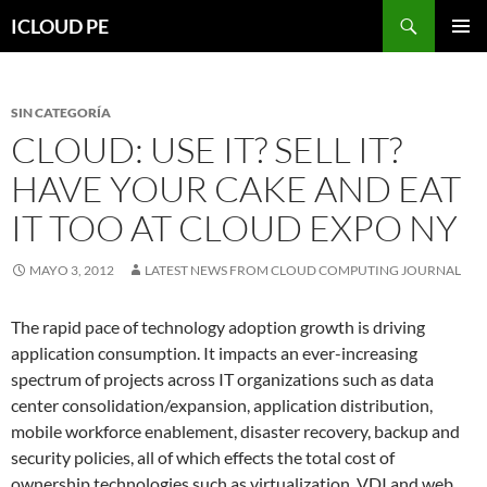
Saltar
Buscar
ICLOUD PE
hacia
MENÚ
el
PRIMAR
contenido
SIN CATEGORÍA
CLOUD: USE IT? SELL IT?
HAVE YOUR CAKE AND EAT
IT TOO AT CLOUD EXPO NY
MAYO 3, 2012
LATEST NEWS FROM CLOUD COMPUTING JOURNAL
The rapid pace of technology adoption growth is driving
application consumption. It impacts an ever-increasing
spectrum of projects across IT organizations such as data
center consolidation/expansion, application distribution,
mobile workforce enablement, disaster recovery, backup and
security policies, all of which effects the total cost of
ownership technologies such as virtualization, VDI and web