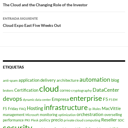
de
The Cloud and the Changing Role of the Investor
entradas
ENTRADA SIGUIENTE
Cloud Expo East Five Weeks Out
ETIQUETAS
automation
application delivery
blog
architecture
anti-spam
cloud
DataCenter
Certification
correo
cryptography
brokers
enterprise
devops
Empresa
F5
dynamic data center
F5 EM
infrastructure
Hosting
MacVittie
F5 Friday
FAQ
ip
iRules
orchestration
management
monitoring
overselling
Microsoft
optimization
Reseller
policy
precio
performance
PKI
private cloud computing
SDC
Plesk
security